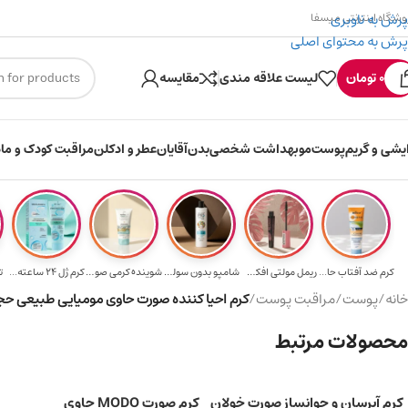
پرش به ناوبری
وشگاه اینترنتی میسفا
پرش به محتوای اصلی
۳۰۰ میسکوین (۳۰ هزار تومن) هدیه خرید اول
ارسال رایگان برای خر
0
تومان
لیست علاقه مندی
مقایسه
ایشی و گریم
پوست
مو
بهداشت شخصی
بدن
آقایان
عطر و ادکلن
مراقبت کودک و ماد
کرم ضد آفتاب حا...
ریمل مولتی افکت...
شامپو بدون سولف...
شوینده کرمی صور...
کرم ژل ۲۴ ساعته...
ت
خانه
/
پوست
/
مراقبت پوست
/
کرم احیا کننده صورت حاوی مومیایی طبیعی حجم ۵۰ میلی ل
محصولات مرتبط
کرم آبرسان و جوانساز صورت خولان
کرم صورت MODO حاوی