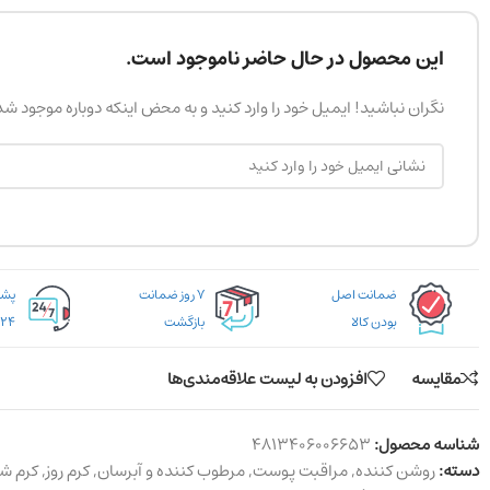
این محصول در حال حاضر ناموجود است.
نگران نباشید! ایمیل خود را وارد کنید و به محض اینکه دوباره موجود ش
ضمانت اصل
۷ روز ضمانت
بودن کالا
بازگشت
۲۴ ساعته
مقایسه
افزودن به لیست علاقه‌مندی‌ها
شناسه محصول:
4813406006653
دسته:
روشن کننده
,
مراقبت پوست
,
مرطوب کننده و آبرسان
,
کرم روز
,
کرم ش