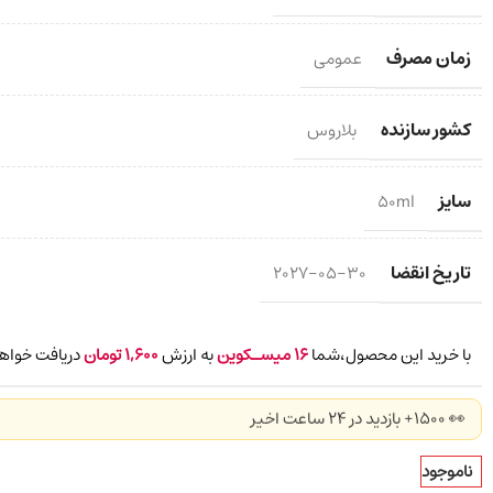
زمان مصرف
عمومی
کشور سازنده
بلاروس
سایز
50ml
تاریخ انقضا
2027-05-30
با خرید این محصول،شما
16
میسـکوین
به ارزش
1,600
تومان
دریافت خواهی
👀 1500+ بازدید در ۲۴ ساعت اخیر
ناموجود