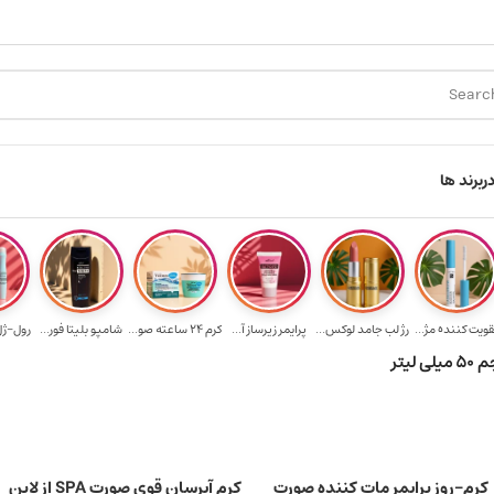
ید ۳.۵ میلیون به یالا
هدیه برای خرید های بالای ۵ میلیون تومن
ر
برند ها
قویت‌ کننده مژ...
رژ لب جامد لوکس...
پرایمر زیرساز آ...
کرم 24 ساعته صو...
شامپو بلیتا فور...
رول-ژل 
یتر
کرم-روز پرایمر مات کننده صورت
کرم آبرسان قوی صورت SPA از لاین