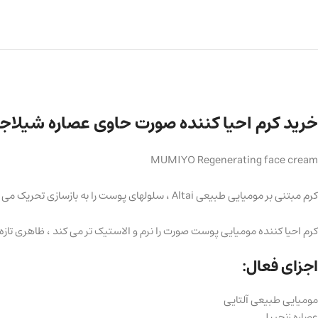
خرید کرم احیا کننده صورت حاوی عصاره شیلاج
MUMIYO Regenerating face cream
کرم مبتنی بر مومیایی طبیعی Altai ، سلولهای پوست را به بازسازی تحریک می کند ، پوست را طولانی مدت مرطوب و همچنین تغذیه می کند .
کرم احیا کننده مومیایی پوست صورت را نرم و الاستیک تر می کند ، ظاهری تا
اجزای فعال:
مومیایی طبیعی آلتایی
عصاره زنجبیل