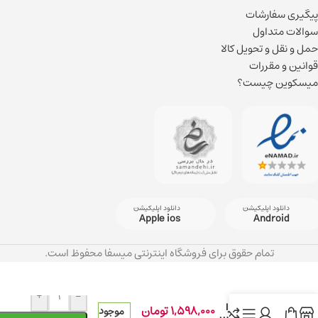
پیگیری سفارشات
سوالات متداول
حمل و نقل و تحویل کالا
قوانین و مقررات
میسکوین چیست؟
دانلود اپلیکیشن
دانلود اپلیکیشن
Apple ios
Android
تمام حقوق برای فروشگاه اینترنتی میسفا محفوظ است.
رول-ژل فیلر
و مرطوب
کننده دور
+
-
چشم اولترا
1,598,000
تومان
موجود