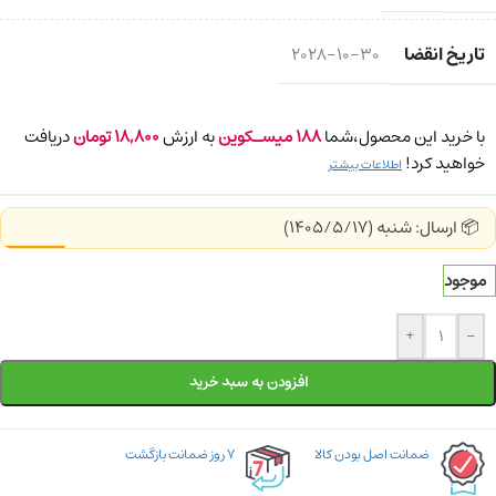
تاریخ انقضا
2028-10-30
با خرید این محصول،شما
188
میسـکوین
به ارزش
18,800
تومان
دریافت
خواهید کرد!
اطلاعات بیشتر
📦 ارسال: شنبه (1405/5/17)
موجود
+
-
افزودن به سبد خرید
ضمانت اصل بودن کالا
۷ روز ضمانت بازگشت