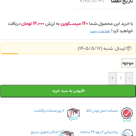
تاریخ انقضا
2028-10-30
با خرید این محصول،شما
140
میسـکوین
به ارزش
14,000
تومان
دریافت
خواهید کرد!
اطلاعات بیشتر
📦 ارسال: شنبه (1405/5/17)
موجود
+
-
افزودن به سبد خرید
ضمانت اصل بودن کالا
۷ روز ضمانت بازگشت
پشتیبانی ۷ روزه ۲۴ ساعته
امکان تحویل سریع