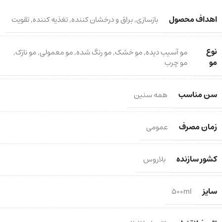
اهداف محصول
بازسازی
,
براق و درخشان کننده
,
تغذیه کننده
,
تقویت
نوع
مو آسیب دیده
,
مو خشک
,
مو رنگ شده
,
مو معمولی
,
مو نازک
,
مو
مو چرب
سن مناسب
همه سنین
زمان مصرف
عمومی
کشور سازنده
بلاروس
سایز
500ml