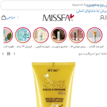
پرش به ناوبری
پرش به محتوای اصلی
هدیه برای خرید های بالای ۵ میلیون تومن
۲٪ تخفیف روی سبد خرید برای روش کارت به کارت
حراجی
کرم ضد آفتاب حا...
ریمل مولتی افکت...
شامپو بدون سولف...
شوینده کرمی صور...
کرم ژل ۲۴ ساعته...
تقویت‌ کننده م
خانه
/
مو
/
مراقبت مو