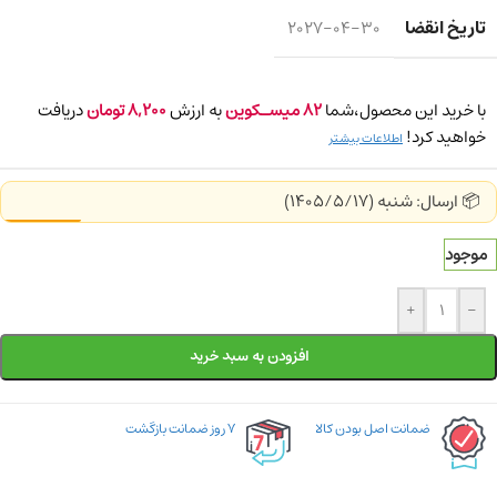
تاریخ انقضا
2027-04-30
با خرید این محصول،شما
82
میسـکوین
به ارزش
8,200
تومان
دریافت
خواهید کرد!
اطلاعات بیشتر
📦 ارسال: شنبه (1405/5/17)
موجود
+
-
افزودن به سبد خرید
ضمانت اصل بودن کالا
۷ روز ضمانت بازگشت