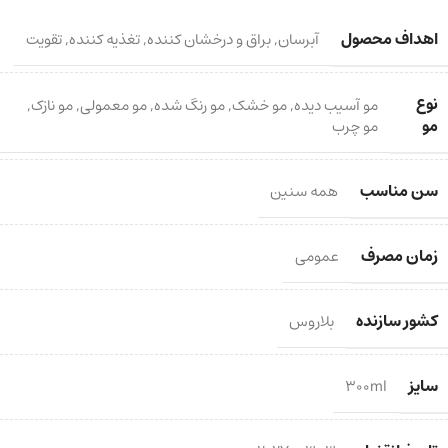
اهداف محصول
آبرسان
,
براق و درخشان کننده
,
تغذیه کننده
,
تقویت
نوع
مو آسیب دیده
,
مو خشک
,
مو رنگ شده
,
مو معمولی
,
مو نازک
,
مو
مو چرب
سن مناسب
همه سنین
زمان مصرف
عمومی
کشور سازنده
بلاروس
سایز
300ml