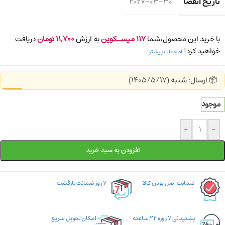
تاریخ انقضا
2027-03-30
با خرید این محصول،شما
117
میسـکوین
به ارزش
11,700
تومان
دریافت
خواهید کرد!
اطلاعات بیشتر
📦 ارسال: شنبه (1405/5/17)
موجود
+
-
افزودن به سبد خرید
ضمانت اصل بودن کالا
۷ روز ضمانت بازگشت
پشتیبانی ۷ روزه ۲۴ ساعته
امکان تحویل سریع