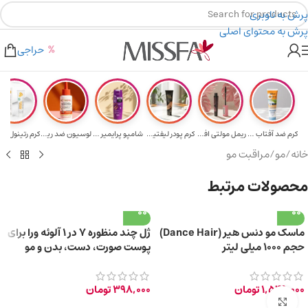
پرش به ناوبری
پرش به محتوای اصلی
هدیه برای خرید های بالای ۵ میلیون تومن
۲٪ تخفیف روی سبد خرید برای روش کارت به کارت
حراجی
کرم ضد آفتاب حا...
ریمل مولتی افکت...
کرم پودر لیفتین...
شامپو پرایمیر پ...
لوسیون ضد ریزش ...
خانه
/
مو
/
مراقبت مو
محصولات مرتبط
ماسک مو دنس هیر (Dance Hair)
ژل چند منظوره 7 در 1 آلوئه ورا برای
حجم ۱۰۰۰ میلی لیتر
پوست صورت، دست، بدن و مو
150ml
1,549,000
تومان
398,000
تومان
برای بزرگ‌نمایی کلیک کنید