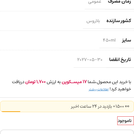
زمان مصرف
عمومی
کشور سازنده
بلاروس
سایز
450ml
تاریخ انقضا
2027-05-30
با خرید این محصول،شما
17
میسـکوین
به ارزش
1,700
تومان
دریافت
خواهید کرد!
اطلاعات بیشتر
👀 1500+ بازدید در ۲۴ ساعت اخیر
ناموجود