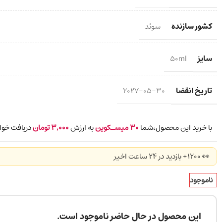
کشور سازنده
سوئد
سایز
50ml
تاریخ انقضا
2027-05-30
با خرید این محصول،شما
30
میسـکوین
به ارزش
3,000
تومان
دریافت خوا
👀 1200+ بازدید در ۲۴ ساعت اخیر
ناموجود
این محصول در حال حاضر ناموجود است.