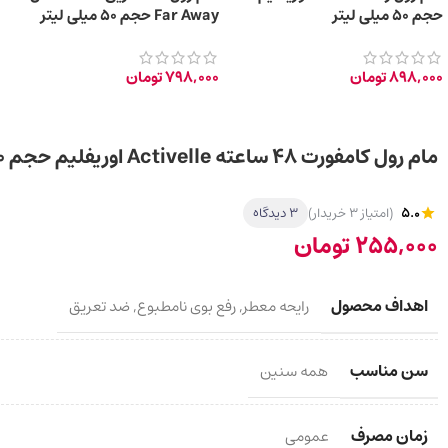
حجم 50 میلی لیتر
Far Away حجم 50 میلی لیتر
898,000
تومان
798,000
تومان
مام رول کامفورت 48 ساعته Activelle اوریفلیم حجم ۵۰ میلی لیتر
5.0
(امتیاز 3 خریدار)
3 دیدگاه
255,000
تومان
اهداف محصول
رایحه معطر
,
رفع بوی نامطبوع
,
ضد تعریق
سن مناسب
همه سنین
زمان مصرف
عمومی