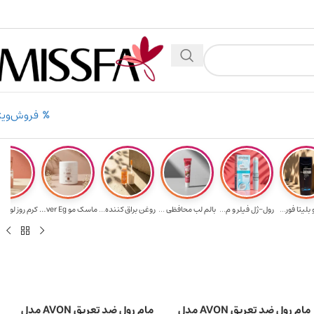
بالای ۵ میلیون تومن
۲٪ تخفیف روی سبد خرید برای روش کارت به کارت
فروش‌ویژ
لیتا فور...
رول-ژل فیلر و م...
بالم لب محافظی ...
روغن براق کننده...
ماسک مو Ever Eg...
کرم روز لوکس RO.
مام رول ضد تعریق AVON مدل
مام رول ضد تعریق AVON مدل