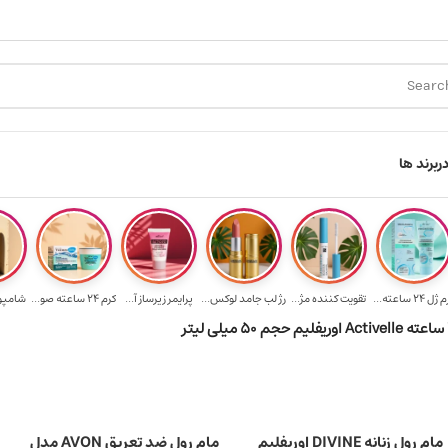
ارسال رایگان برای خرید ۳.۵ میلیون به یالا
هدیه برای خرید های 
ر
برند ها
ژل ۲۴ ساعته...
تقویت‌ کننده مژ...
رژ لب جامد لوکس...
پرایمر زیرساز آ...
کرم 24 ساعته صو...
شامپو ب
مام رول زنانه DIVINE اوریفلیم
مام رول ضد تعریق AVON مدل