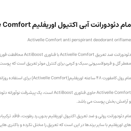
مام دئودورانت آبی اکتیول اوریفلیم Activelle Comfort
Activelle Comfort anti perspirant deodorant oriflame
معطر گل و فرمولاسیونی سبک و کرمی برای کنترل موثر تعریق است که پوست 
مام رول کامفورت 48 ساعته اوریفلیم(Activelle Comfort) برای استفاده روزانه و همچنین در سفر بسیار عالی است: جلوگیری از ایجاد لکه عرق روی لباس، خشک شدن سریع و محافظت فوری تا 48 ساعت.
Activelle Comfort حاوی فناوری Boost
و آرامش بخش پوست می باشد.
مام دئودورانت رولی و ضد تعریق اکتیول اوریفلیم بدون رد رطوبت، فاقد ترکیبات 
های اوریفلیم با سایر برندها در این است که تعریق را مختل نکرده و باکتری های