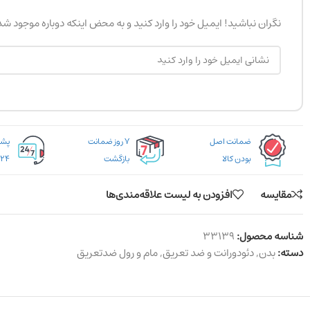
نگران نباشید! ایمیل خود را وارد کنید و به محض اینکه دوباره موجود ش
ضمانت اصل
۷ روز ضمانت
بودن کالا
بازگشت
۲۴ ساعته
مقایسه
افزودن به لیست علاقه‌مندی‌ها
شناسه محصول:
33139
دسته:
بدن
,
دئودورانت و ضد تعریق
,
مام و رول ضدتعریق