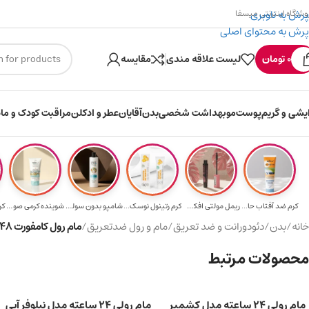
پرش به ناوبری
وشگاه اینترنتی میسفا
پرش به محتوای اصلی
۳۰۰ میسکوین (۳۰ هزار تومن) هدیه خرید اول
0
تومان
لیست علاقه مندی
مقایسه
ایشی و گریم
پوست
مو
بهداشت شخصی
بدن
آقایان
عطر و ادکلن
مراقبت کودک و ماد
کرم ضد آفتاب حا...
ریمل مولتی افکت...
کرم رتینول نوسک...
شامپو بدون سولف...
شوینده کرمی صور...
کرم 
خانه
/
بدن
/
دئودورانت و ضد تعریق
/
مام و رول ضدتعریق
/
مام رول کامفورت 48 ساعته Activelle اوریفلیم حجم ۵۰ میلی لیتر
محصولات مرتبط
مام رولی 24 ساعته مدل کشمیر
مام رولی 24 ساعته مدل نیلوفر آبی