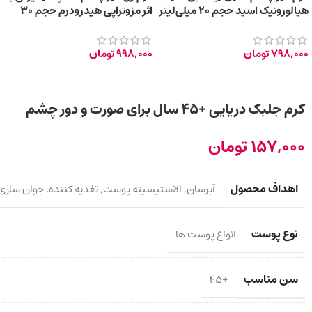
هیالورونیک اسید حجم 20 میلی‌لیتر
اثر مزوتراپی هیدرودرم حجم 30
میلی‌لیتر
798,000
تومان
998,000
تومان
کرم جلبک دریایی +45 سال برای صورت و دور چشم
157,000
تومان
اهداف محصول
آبرسان
,
الاستیسیته پوست
,
تغذیه کننده
,
جوان سازی
نوع پوست
انواع پوست ها
سن مناسب
+45