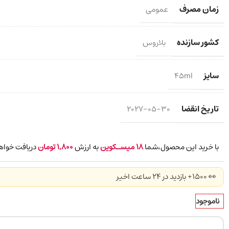
زمان مصرف
عمومی
کشور سازنده
بلاروس
سایز
45ml
تاریخ انقضا
2027-05-30
با خرید این محصول،شما
18
میسـکوین
به ارزش
1,800
تومان
دریافت خواه
👀 1500+ بازدید در ۲۴ ساعت اخیر
ناموجود