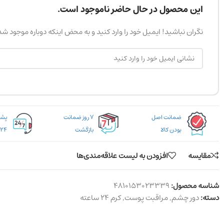
این محصول در حال حاضر ناموجود است.
نگران نباشید! ایمیل خود را وارد کنید و به محض اینکه دوباره موجود ش
ضمانت اصل
۷ روز ضمانت
بودن کالا
بازگشت
۲۴ ساعته
مقایسه
افزودن به لیست علاقه‌مندی‌ها
شناسه محصول:
4810153023339
دسته:
دور چشم
,
مراقبت پوست
,
کرم ۲۴ ساعته