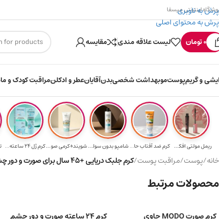
پرش به ناوبری
وشگاه اینترنتی میسفا
پرش به محتوای اصلی
۳۰۰ میسکوین (۳۰ هزار تومن) هدیه خرید اول
0
تومان
لیست علاقه مندی
مقایسه
ایشی و گریم
پوست
مو
بهداشت شخصی
بدن
آقایان
عطر و ادکلن
مراقبت کودک و ماد
ریمل مولتی افکت...
کرم ضد آفتاب حا...
شامپو بدون سولف...
شوینده کرمی صور...
کرم ژل ۲۴ ساعته...
ت
خانه
/
پوست
/
مراقبت پوست
/
کرم جلبک دریایی +45 سال برای صورت و دور چشم
محصولات مرتبط
کرم صورت MODO حاوی
کرم 24 ساعته صورت و دور چشم