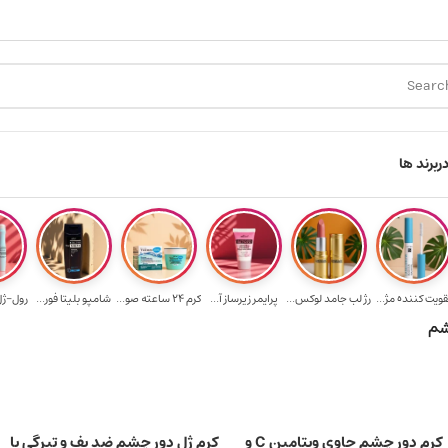
ارسال رایگان برای خرید ۳.۵ میلیون به یالا
هدیه برای خرید های بالا
ر
برند ها
قویت‌ کننده مژ...
رژ لب جامد لوکس...
پرایمر زیرساز آ...
کرم 24 ساعته صو...
شامپو بلیتا فور...
رول-ژل 
کرم دور چشم حاوی ویتامین C و
کرم ژل دور چشم ضد پف و تیرگی با