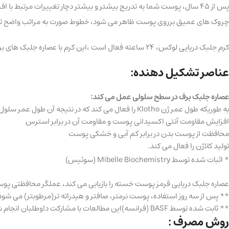
پس از 45 سال، پوست شما به تدریج بیشتر و بیشتر دچار تغییرات مرتب
چروک های عمیق برروی پوست ظاهر می شود، خطوط صورت به مراتب واضح تر می 
کرم جلبک دریایی لوکس، 24 ساعته فعال است ،این کرم با عصاره جلبک های برف و قرمز مناسب استفاده روزانه می باشد و به طور خاص برای پوست بالای 45 سال طراحی شده است.
عناصر تشکیل دهنده:
عصاره جلبک برف در سطح سلولی عمل می کند:
به طوریکه طول عمر ژن Klotho را فعال می کند که در نتیجه آن طول عمر سلول های پوست افزایش می یابد و روند پیری به طرز چشمگیری کاهش می یابد.
افزایش مقاومت آنتی اکسیدانی پوست و مقاومت آن در برابر استرس
محافظت از پوست بدن در برابر کم آبی و خشکی پوست
تولید کلاژن را فعال می کند.
* اثبات شده توسط Mibelle Biochemistry (سوئیس)
عصاره جلبک دریایی قرمز پوست خسته را بازیابی می کند، عملگر محافظتی پوس
** پس از سه روز استفاده، پوست نرمتر، صافتر و هیدراته تر(مرطوبتر) می شود 
** ثابت شده توسط BASF (فرانسه)این مطالعات با مشارکت داوطلبان انجام شده توسط موسسات ( Biochemistry Mibelle، BASF ).
روش مصرف :