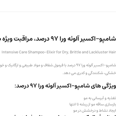
شامپو-اکسیر آلوئه ورا 97 درصد، مراقبت ویژه برای موهای خشک، شکننده و کدر 400 میلی لیتر
Intensive Care Shampoo-Elixir for Dry, Brittle and Lackluster Hair
شامپو-اکسیر آلوئه ورا 97 درصد با فرمول شفاف و مواد ط
خشکی، شکنندگی و کدری می دهد.
ویژگی های شامپو-اکسیر آلوئه ورا 97 درصد:
تغذیه و آبرسانی به مو
بازسازی ساقه مو از ریشه تا انتها
ایجاد نشاط و درخشش در مو