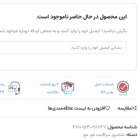
این محصول در حال حاضر ناموجود است.
نگران نباشید! ایمیل خود را وارد کنید و به محض اینکه دوباره موجود ش
ضمانت اصل
۷ روز ضمانت
بودن کالا
بازگشت
۲۴ ساعته
مقایسه
افزودن به لیست علاقه‌مندی‌ها
شناسه محصول:
4810153028747
دسته:
شامپو
,
مراقبت مو
,
مو