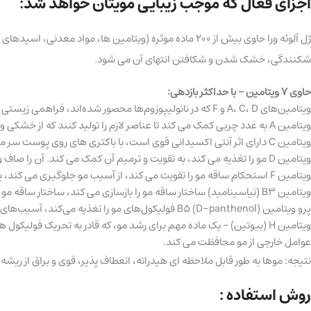
اجزای فعال که موجب زیبایی مویتان خواهد شد:
ژل آلوئه ورا حاوی بیش از 200 ماده موثره (ویتامین ها
شکنندگی، خشک شدن و شکافتن انتهای آن می شود.
حاوی 7 ویتامین – با حداکثر بازدهی:
ویتامین‌های A، C، D و F که در نانولیپوزوم‌ها محصور شده‌اند، فراهمی زیستی و پایداری مواد فعال را تضمین می‌کنند تا اثر شدیدتر و طولانی‌تری حتی در لایه‌های عمیق داشته باشند.
ویتامین A به غدد چربی کمک می کند تا عناصر لازم را تولید کنند که از خشکی و ریزش بیش از حد مو محافظت شود و درخشندگی طبیعی و نشاط در مو ایجاد می شود.
ویتامین C دارای اثر آنتی اکسیدانی قوی است، با باکتری های روی پوست سر مبارزه می کند، از شوره سر محافظت می کند و تولید کلاژن را برای بهبود استحکام مو افزایش می دهد.
ویتامین D مو را تغذیه می کند، به تقویت و ترمیم آن کمک می کند. آن را صاف و براق می کند.
ویتامین F استحکام ساقه مو را تقویت می کند، از آسیب مو جلوگیری می کند، پوست سر را سالم نگه می دارد.
ویتامین B3 (نیاسینامید) ساختار ساقه مو را بازسازی می کند، ساختار ساقه مو را تقویت می کند، درخشش سالم، نرمی، استحکام را به مو باز می گرداند، به جلوگیری از کاهش رطوبت در مو کمک می کند.
پرو ویتامین B5 (D-panthenol) فولیکول‌های مو را تغذیه می‌کند، آسیب‌های ریز در ساقه مو را بازسازی می‌کند، از مو در برابر تأثیر مخرب عوامل خارجی محافظت می‌کند، خاصیت ارتجاعی، صافی و درخشندگی سالم به مو می‌دهد.
ویتامین H (بیوتین) – یک ماده مهم برای رشد مو، که قادر به تحریک فول
عوامل خارجی از مو محافظت می کند.
نتیجه: موها به طور قابل ملاحظه ای هیدراته، انعطاف پذیر، قوی و براق از ریشه ت
روش استفاده :