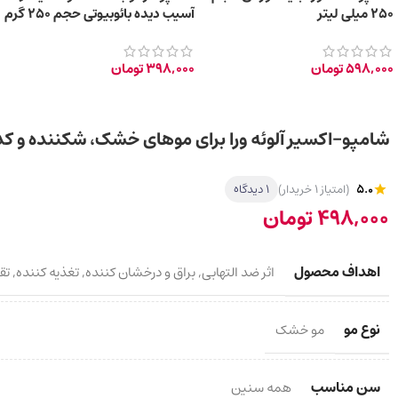
250 میلی لیتر
آسیب دیده بائوبیوتی حجم 250 گرم
598,000
تومان
398,000
تومان
شامپو-اکسیر آلوئه ورا برای موهای خشک، شکننده و کدر 400 میلی لی
5.0
(امتیاز 1 خریدار)
1 دیدگاه
498,000
تومان
اهداف محصول
اثر ضد التهابی
,
براق و درخشان کننده
,
تغذیه کننده
,
تق
نوع مو
مو خشک
سن مناسب
همه سنین