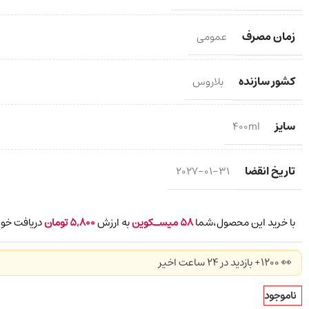
زمان مصرف
عمومی
کشور سازنده
بلاروس
سایز
400ml
تاریخ انقضا
2027-01-31
با خرید این محصول،شما
58
میسـکوین
به ارزش
5,800
تومان
دریافت خوا
👀 1200+ بازدید در ۲۴ ساعت اخیر
ناموجود