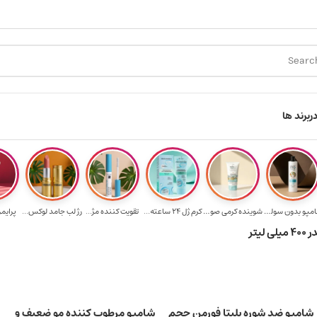
۳ میلیون به یالا
هدیه برای خرید های بالای ۵ میلیون تومن
ر
برند ها
شامپو بدون سولف...
شوینده کرمی صور...
کرم ژل ۲۴ ساعته...
تقویت‌ کننده مژ...
رژ لب جامد لوکس...
پرایمر
تر
شامپو ضد شوره بلیتا فورمن حجم
شامپو مرطوب کننده مو ضعیف و