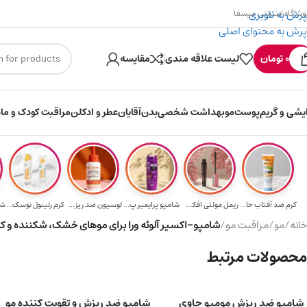
پرش به ناوبری
وشگاه اینترنتی میسفا
پرش به محتوای اصلی
۳۰۰ میسکوین (۳۰ هزار تومن) هدیه خرید اول
ارسال رایگان برای خرید .۵
0
تومان
لیست علاقه مندی
مقایسه
ایشی و گریم
پوست
مو
بهداشت شخصی
بدن
آقایان
عطر و ادکلن
مراقبت کودک و ماد
کرم ضد آفتاب حا...
ریمل مولتی افکت...
شامپو پرایمیر پ...
لوسیون ضد ریزش ...
کرم رتینول نوسک...
خانه
/
مو
/
مراقبت مو
/
شامپو-اکسیر آلوئه ورا برای موهای خشک، شکننده و کدر 400 میلی لی
محصولات مرتبط
شامپو ضد ریزش مومیو حاوی
شامپو ضد ریزش و تقویت کننده مو