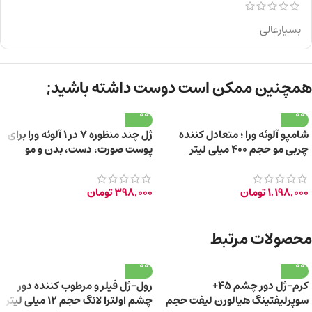
بسیارعالی
همچنین ممکن است دوست داشته باشید;
شامپو آلوئه ورا ؛ متعادل کننده
ژل چند منظوره 7 در 1 آلوئه ورا برای
چربی مو حجم ۴۰۰ میلی لیتر
پوست صورت، دست، بدن و مو
150ml
1,198,000
تومان
398,000
تومان
محصولات مرتبط
کرم-ژل دور چشم 45+
رول-ژل فیلر و مرطوب کننده دور
سوپرلیفتینگ هیالورن لیفت حجم
چشم اولترا لانگ حجم 12 میلی لیتر