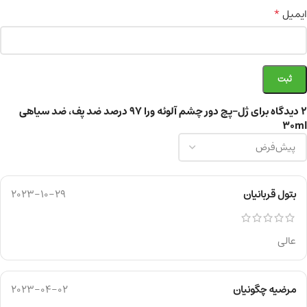
*
ایمیل
2 دیدگاه برای
ژل-پچ دور چشم آلوئه ورا ۹۷ درصد ضد پف، ضد سیاهی
30ml
بتول قربانیان
2023-10-29
عالی
مرضیه چگونیان
2023-04-02