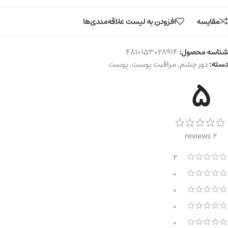
مقایسه
افزودن به لیست علاقه‌مندی‌ها
شناسه محصول:
4810153028914
دسته:
دور چشم
,
مراقبت پوست
,
پوست
5
2 reviews
2
0
0
0
0