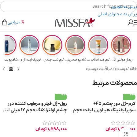
پرش به ناوبری
پرش به محتوای اصلی
هدیه برای خرید های بالای ۵ میلیون تومن
۲٪ تخفیف روی سبد خرید برای روش کارت به کارت
حراجی
ریمل مولتی افکت...
کرم ضد آفتاب حا...
شامپو ضد ریزش و...
کرم شب چند پپتی...
تونیک ایده آل و...
خانه
/
پوست
/
مراقبت پوست
محصولات مرتبط
کرم-ژل دور چشم 45+
رول-ژل فیلر و مرطوب کننده دور
سوپرلیفتینگ هیالورن لیفت حجم
چشم اولترا لانگ حجم 12 میلی لیتر
20 میلی لیتر
1,198,000
تومان
1,598,000
تومان
برای بزرگ‌نمایی کلیک کنید