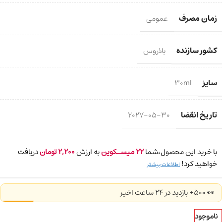
زمان مصرف
عمومی
کشور سازنده
بلاروس
سایز
30ml
تاریخ انقضا
2027-05-30
با خرید این محصول،شما
22
میسـکوین
به ارزش
2,200
تومان
دریافت
خواهید کرد!
اطلاعات بیشتر
👀 500+ بازدید در ۲۴ ساعت اخیر
ناموجود