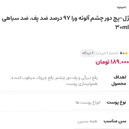
ناموجود
ژل-پچ دور چشم آلوئه ورا ۹۷ درصد ضد پف، ضد سیاهی
30ml
5.0
(امتیاز 2 خریدار)
2 دیدگاه
189,000
تومان
اهداف
رفع تیرگی و پف دور چشم
,
رفع چروک
,
مرطوب کننده
,
محصول
هموارسازی پوست
نوع پوست
انواع پوست ها
سن مناسب
همه سنین