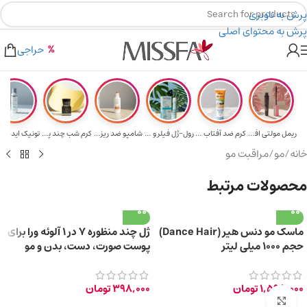
پرش به ناوبری
پرش به محتوای اصلی
هدیه برای خرید های بالای ۵ میلیون تومن
۲٪ تخفیف روی سبد خرید برای روش کارت به کارت
حراجی
ریمل مولتی افکت...
کرم ضد آفتاب حا...
رول-ژل فیلر و م...
شامپو ضد ریزش و...
کرم شب چند پپتی...
تونیک ایده آل 
خانه
/
مو
/
مراقبت مو
محصولات مرتبط
ماسک مو دنس هیر (Dance Hair)
ژل چند منظوره 7 در 1 آلوئه ورا برای
حجم ۱۰۰۰ میلی لیتر
پوست صورت، دست، بدن و مو
150ml
1,598,000
تومان
398,000
تومان
برای بزرگ‌نمایی کلیک کنید