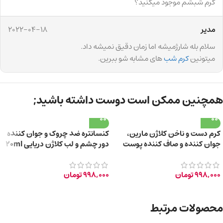
کرم شبشم موجود میکنید؟
مدیر
2022-04-18
سلام بله شارژمیشه اما زمان دقیق نمیشه داد.
میتونین
کرم شب
های مشابه شو ببرین.
همچنین ممکن است دوست داشته باشید;
کرم دست و ناخن کلاژن مارین،
کنسانتره ضد چروک و جوان کننده
جوان کننده و صاف کننده پوست
دور چشم و لب کلاژن دریایی 20ml
حجم 100 میلی لیتر
998,000
تومان
998,000
تومان
محصولات مرتبط