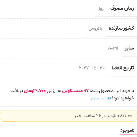
زمان مصرف
روز
کشور سازنده
بلاروس
سایز
50ml
تاریخ انقضا
2027-05-30
با خرید این محصول،شما
97
میسـکوین
به ارزش
9,700
تومان
دریافت
خواهید کرد!
اطلاعات بیشتر
👀 800+ بازدید در ۲۴ ساعت اخیر
ناموجود