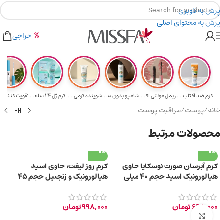
پرش به ناوبری
پرش به محتوای اصلی
هدیه برای خرید های بالای ۵ میلیون تومن
۲٪ تخفیف روی سبد خرید برای روش کارت به کارت
حراجی
کرم ضد آفتاب حا...
ریمل مولتی افکت...
شامپو بدون سولف...
شوینده کرمی صور...
کرم ژل ۲۴ ساعته...
تقویت‌ کننده م
خانه
/
پوست
/
مراقبت پوست
محصولات مرتبط
کرم آبرسان صورت نوسکایا حاوی
کرم روز لیفت؛ حاوی اسید
هیالورونیک اسید حجم 40 میلی
هیالورونیک و زنجبیل حجم 45
لیتر
میلی لیتر
698,000
تومان
998,000
تومان
برای بزرگ‌نمایی کلیک کنید