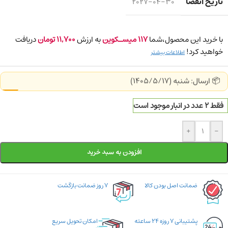
تاریخ انقضا
2027-04-30
با خرید این محصول،شما
117
میسـکوین
به ارزش
11,700
تومان
دریافت
خواهید کرد!
اطلاعات بیشتر
📦 ارسال: شنبه (1405/5/17)
فقط 2 عدد در انبار موجود است
+
-
افزودن به سبد خرید
ضمانت اصل بودن کالا
۷ روز ضمانت بازگشت
پشتیبانی ۷ روزه ۲۴ ساعته
امکان تحویل سریع