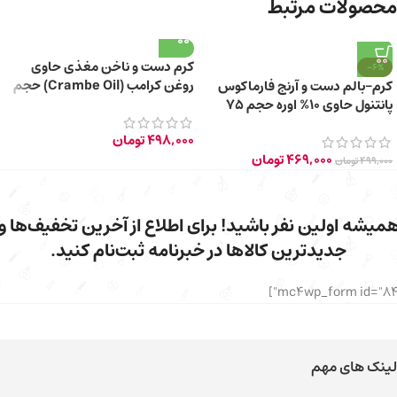
محصولات مرتبط
کرم دست و ناخن مغذی حاوی
-6%
روغن کرامب (Crambe Oil) حجم
کرم-بالم دست و آرنج فارماکوس
۱۰۰ میلی لیتر
پانتنول حاوی 10% اوره حجم 75
میلی‌ لیتر
498,000
تومان
469,000
تومان
499,000
تومان
میشه اولین نفر باشید! برای اطلاع از آخرین تخفیف‌ها و
جدیدترین کالاها در خبرنامه ثبت‌نام کنید.
لینک های مهم