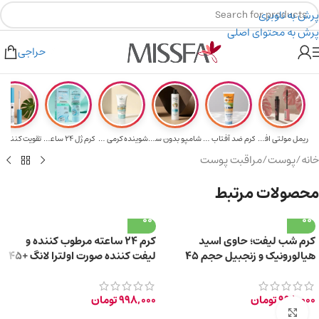
پرش به ناوبری
پرش به محتوای اصلی
یه برای خرید های بالای ۵ میلیون تومن
۲٪ تخفیف روی سبد خرید برای روش کارت به کارت
حراجی
ریمل مولتی افکت...
کرم ضد آفتاب حا...
شامپو بدون سولف...
شوینده کرمی صور...
کرم ژل ۲۴ ساعته...
تقویت‌ کننده م
خانه
/
پوست
/
مراقبت پوست
محصولات مرتبط
کرم شب لیفت؛ حاوی اسید
کرم ۲۴ ساعته مرطوب کننده و
هیالورونیک و زنجبیل حجم 45
لیفت کننده صورت اولترا لانگ +45
میلی لیتر
سال حجم 40ml
998,000
تومان
998,000
تومان
برای بزرگ‌نمایی کلیک کنید