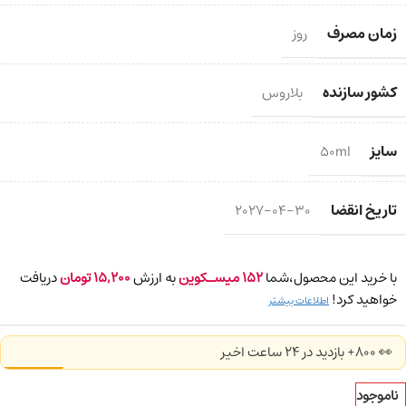
زمان مصرف
روز
کشور سازنده
بلاروس
سایز
50ml
تاریخ انقضا
2027-04-30
با خرید این محصول،شما
152
میسـکوین
به ارزش
15,200
تومان
دریافت
خواهید کرد!
اطلاعات بیشتر
👀 800+ بازدید در ۲۴ ساعت اخیر
ناموجود