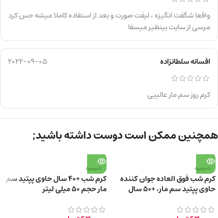
واقعا شگفت انگیزه ، لیفت صورت و بعد از استفاده کاملا میشه حس کرد
مرسی از سایت بینظیر میسفا
افسانه سلطانزاده
2022-09-05
کرم روز سم مار عالییی
همچنین ممکن است دوست داشته باشید;
ناموجود
ناموجود
کرم شب فوق العاده جوان کننده
کرم شب +40 سال حاوی پپتید سم
حاوی پپتید سم مار، +50 سال
مار حجم ۵۰ میلی لیتر