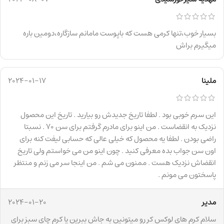
بسیار خوب،تنها کرمی هست که باپوست مامانم سازگاره،دومین باره
میگیرم براش
ملینا
2024-01-17
این سرم خوبی بود . لطفا تاریخ جدیدش رو بیارید . تاریخ این محصول
نزدیک به انقضاست . من اینو برای مادرم گرفتم برای سن 70 . نسبتا
راضی بودن . لطفا یه محصول که خیلی عالی که حسابی لیفت کنه برای
اون سن جواب بده معرفی کنید . چون اینو من می خواستم ولی تاریخ
انقضاش نزدیک هست . ممنون می شم . من اینجا سر می زنم و منتظر
پاسختون می مونم .
مدیر
2024-01-20
سلام کرم های لوکس کر رو میتونین به جاش ببرین یا کرم چای سبز برای