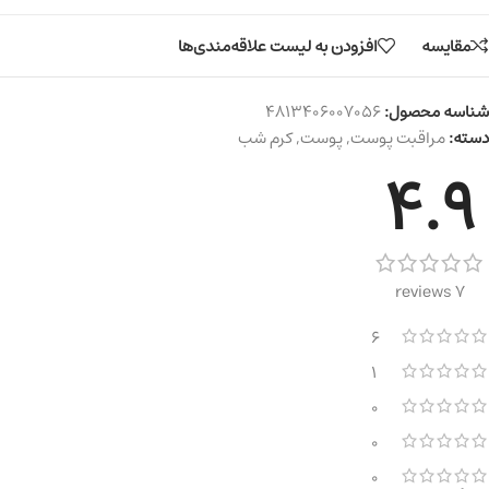
مقایسه
افزودن به لیست علاقه‌مندی‌ها
شناسه محصول:
4813406007056
دسته:
مراقبت پوست
,
پوست
,
کرم شب
4.9
7 reviews
6
1
0
0
0