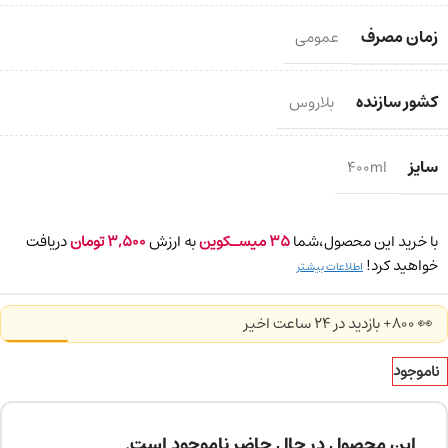
زمان مصرف
عمومی
کشور سازنده
بلاروس
سایز
400ml
با خرید این محصول،شما
35
میسـکوین
به ارزش
3,500
تومان
دریافت
خواهید کرد!
اطلاعات بیشتر
👀 800+ بازدید در ۲۴ ساعت اخیر
ناموجود
این محصول در حال حاضر ناموجود است.