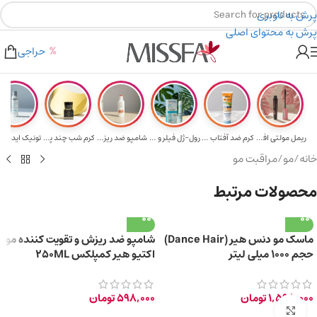
پرش به ناوبری
پرش به محتوای اصلی
هدیه برای خرید های بالای ۵ میلیون تومن
۲٪ تخفیف روی سبد خرید برای روش کارت به کارت
حراجی
ریمل مولتی افکت...
کرم ضد آفتاب حا...
رول-ژل فیلر و م...
شامپو ضد ریزش و...
کرم شب چند پپتی...
تونیک ایده آل 
خانه
/
مو
/
مراقبت مو
محصولات مرتبط
ماسک مو دنس هیر (Dance Hair)
شامپو ضد ریزش و تقویت کننده مو
حجم ۱۰۰۰ میلی لیتر
اکتیو هیر کمپلکس 250ML
1,598,000
تومان
598,000
تومان
برای بزرگ‌نمایی کلیک کنید