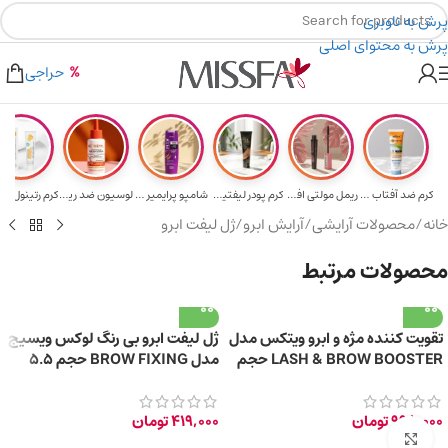
پرش به ناوبری
پرش به محتوای اصلی
هدیه برای خرید های بالای ۵ میلیون تومن
۲٪ تخفیف روی سبد خرید برای روش کارت به کارت
حراجی
کرم ضد آفتاب حا...
ریمل مولتی افکت...
کرم پودر لیفتین...
شامپو پرایمیر پ...
لوسیون ضد ریزش ...
خانه
/
محصولات آرایشی
/
آرایش ابرو
/
ژل لیفت ابرو
محصولات مرتبط
تقویت‌ کننده مژه و ابرو ویتکس مدل
ژل لیفت ابرو بی‌ رنگ لوکس ویسیج
LASH & BROW BOOSTER حجم
مدل BROW FIXING حجم 5.5
7 میلی‌ لیتر
گرم
998,000
تومان
419,000
تومان
برای بزرگ‌نمایی کلیک کنید