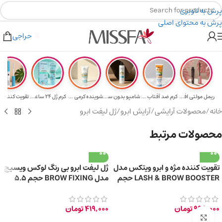
پرش به ناوبری
پرش به محتوای اصلی
هدیه برای خرید های بالای ۵ میلیون تومن
۲٪ تخفیف روی سبد خرید برای روش کارت به کارت
حراجی
ریمل مولتی افکت...
کرم ضد آفتاب حا...
شامپو بدون سولف...
شوینده کرمی صور...
کرم ژل ۲۴ ساعته...
تقویت‌ کننده م
خانه
/
محصولات آرایشی
/
آرایش ابرو
/
ژل لیفت ابرو
محصولات مرتبط
تقویت‌ کننده مژه و ابرو ویتکس مدل
ژل لیفت ابرو بی‌ رنگ لوکس ویسیج
LASH & BROW BOOSTER حجم
مدل BROW FIXING حجم 5.5
7 میلی‌ لیتر
گرم
998,000
تومان
419,000
تومان
برای بزرگ‌نمایی کلیک کنید