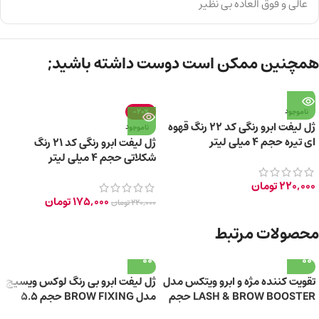
عالی و فوق العاده بی نظیر
همچنین ممکن است دوست داشته باشید;
ناموجود
-20%
ژل لیفت ابرو رنگی کد 22 رنگ قهوه
ناموجود
ای تیره حجم 4 میلی لیتر
ژل لیفت ابرو رنگی کد 21 رنگ
شکلاتی حجم 4 میلی لیتر
220,000
تومان
175,000
تومان
220,000
تومان
محصولات مرتبط
تقویت‌ کننده مژه و ابرو ویتکس مدل
ژل لیفت ابرو بی‌ رنگ لوکس ویسیج
LASH & BROW BOOSTER حجم
مدل BROW FIXING حجم 5.5
7 میلی‌ لیتر
گرم