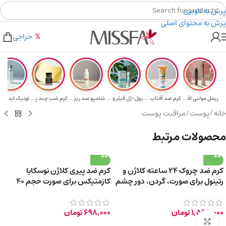
پرش به ناوبری
پرش به محتوای اصلی
هدیه برای خرید های بالای ۵ میلیون تومن
۲٪ تخفیف روی سبد خرید برای روش کارت به کارت
حراجی
ریمل مولتی افکت...
کرم ضد آفتاب حا...
رول-ژل فیلر و م...
شامپو ضد ریزش و...
کرم شب چند پپتی...
تونیک ایده آل 
خانه
/
پوست
/
مراقبت پوست
محصولات مرتبط
کرم ضد چروک ۲۴ ساعته کلاژن و
کرم ضد پیری کلاژن نوسکایا
رتینول برای صورت، گردن، دور چشم
کازمتیکس برای صورت حجم 40
+55 سال
میلی لیتر
1,598,000
تومان
698,000
تومان
برای بزرگ‌نمایی کلیک کنید