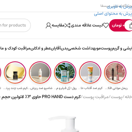
پرش به ناوبری
وشگاه اینترنتی میسفا
پرش به محتوای اصلی
۳۰۰ میسکوین (۳۰ هزار تومن) هدیه خرید اول
ارسال رایگا
0
تومان
لیست علاقه مندی
مقایسه
ایشی و گریم
پوست
مو
بهداشت شخصی
بدن
آقایان
عطر و ادکلن
مراقبت کودک و ماد
ریمل مولتی افکت...
کرم ضد آفتاب حا...
رول-ژل فیلر و م...
شامپو ضد ریزش و...
کرم شب چند پپتی...
ت
خانه
/
پوست
/
مراقبت پوست
/
کرم دست PRO HAND حاوی ۳٪ لانولین حجم 300 میلی‌لیتر