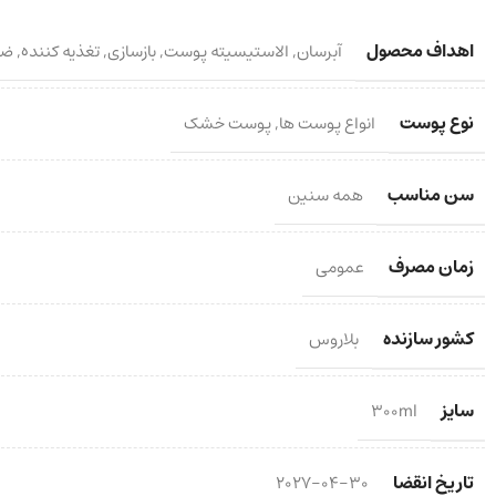
اهداف محصول
آبرسان
,
الاستیسیته پوست
,
بازسازی
,
تغذیه کننده
,
ضد
نوع پوست
انواع پوست ها
,
پوست خشک
سن مناسب
همه سنین
زمان مصرف
عمومی
کشور سازنده
بلاروس
سایز
300ml
تاریخ انقضا
2027-04-30