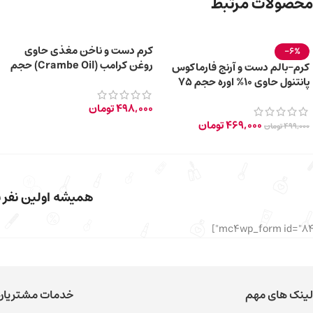
محصولات مرتبط
کرم دست و ناخن مغذی حاوی
-6%
روغن کرامب (Crambe Oil) حجم
کرم-بالم دست و آرنج فارماکوس
۱۰۰ میلی لیتر
پانتنول حاوی 10% اوره حجم 75
میلی‌ لیتر
498,000
تومان
469,000
تومان
499,000
تومان
همیشه اولین نفر با
لینک های مهم
خدمات مشتریان