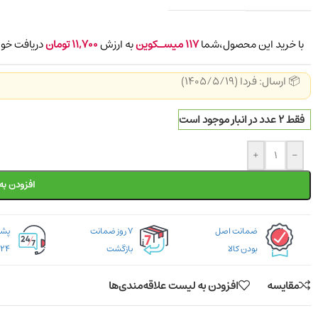
با خرید این محصول،شما
117
میسـکوین
به ارزش
11,700
تومان
دریافت خوا
📦 ارسال: فردا (1405/5/19)
فقط 2 عدد در انبار موجود است
+
-
افزودن به
ضمانت اصل
۷ روز ضمانت
بودن کالا
بازگشت
۲۴ ساعته
مقایسه
افزودن به لیست علاقه‌مندی‌ها