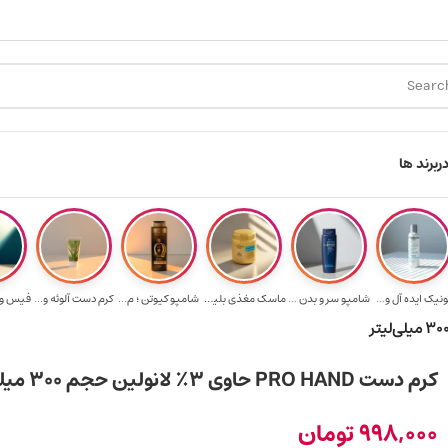
ن برای خرید ۳.۵ میلیون به یالا
هدیه برای خرید های بالای ۵ میلیون تومن
ر
برند ها
ونیک ایده آل و...
شامپو سر و بدن ...
ماسک مغذی بلیتا...
شامپو کیوتن ؛ م...
کرم دست آلوئه و...
کرم دست PRO HAND حاوی ۳٪ لانولین حجم 300 میلی‌لیتر
998,000
تومان