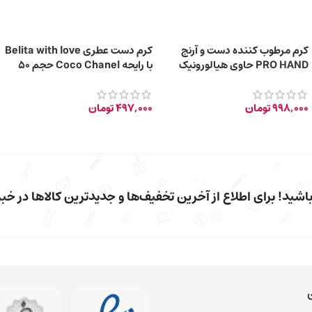
کرم مرطوب کننده دست و آرنج
کرم دست عطری Belita with love
PRO HAND حاوی هیالورونیک
با رایحه Coco Chanel حجم 50
اسید حجم ۳۰۰ میلی‌لیتر
میلی‌لیتر
998,000
تومان
497,000
تومان
شید! برای اطلاع از آخرین تخفیف‌ها و جدیدترین کالاها در خبرن