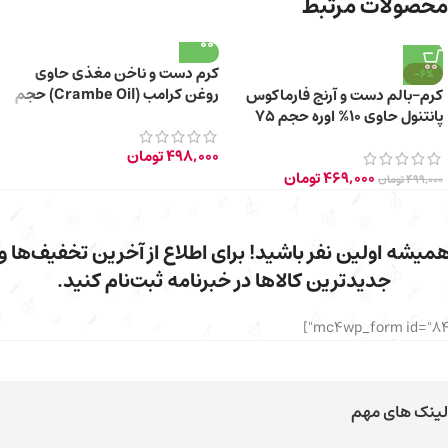
محصولات مرتبط
کرم دست و ناخن مغذی حاوی
-6%
روغن کرامب (Crambe Oil) حجم
کرم-بالم دست و آرنج فارماکوس
۱۰۰ میلی لیتر
پانتنول حاوی 10% اوره حجم 75
میلی‌ لیتر
498,000
تومان
469,000
تومان
499,000
تومان
میشه اولین نفر باشید! برای اطلاع از آخرین تخفیف‌ها و
جدیدترین کالاها در خبرنامه ثبت‌نام کنید.
لینک های مهم