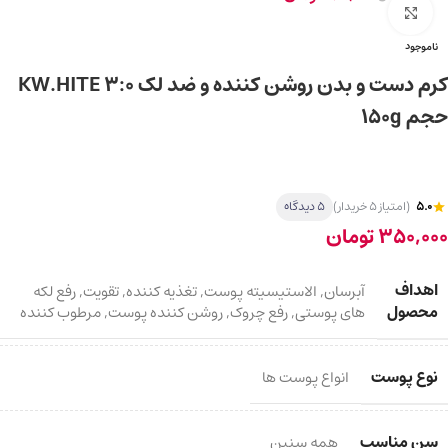
برای بزرگ‌نمایی کلیک کنید
ناموجود
کرم دست و بدن روشن کننده و ضد لک KW.HITE 3:0
حجم 150g
5.0
(امتیاز 5 خریدار)
5 دیدگاه
350,000
تومان
اهداف
آبرسان
,
الاستیسیته پوست
,
تغذیه کننده
,
تقویت
,
رفع لکه
محصول
های پوستی
,
رفع چروک
,
روشن کننده پوست
,
مرطوب کننده
نوع پوست
انواع پوست ها
سن مناسب
همه سنین