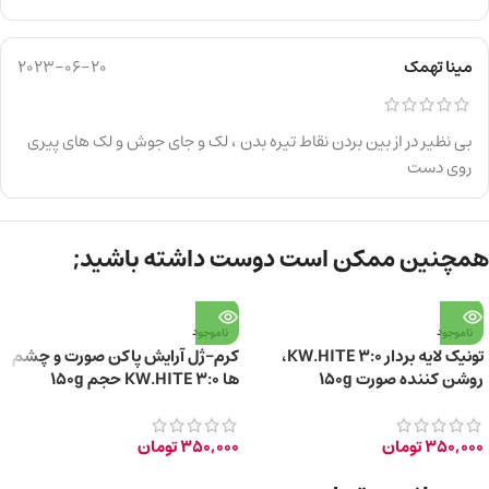
مینا تهمک
2023-06-20
بی نظیر در از بین بردن نقاط تیره بدن ، لک و جای جوش و لک های پیری
روی دست
همچنین ممکن است دوست داشته باشید;
ناموجود
ناموجود
تونیک لایه بردار KW.HITE 3:0،
کرم-ژل آرایش پاکن صورت و چشم
روشن کننده صورت 150g
ها KW.HITE 3:0 حجم 150g
350,000
تومان
350,000
تومان