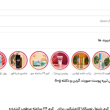
هدیه برای خرید های بالای ۵ میلیون تومن
ر
برند ها
قویت‌ کننده مژ...
رژ لب جامد لوکس...
پرایمر زیرساز آ...
کرم 24 ساعته صو...
شامپو بلیتا فور...
رول-ژل 
کرم رتینول نوسکایا کازمتیکس برای
کرم ۲۴ ساعته مرطوب کننده و