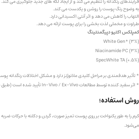
فرآیندهای رنگدانه را تنظیم می کند و از ایجاد لکه های جدید جلوگیری می کند.
به وضوح رنگ پوست را روشن و یکدست می کند.
التهاب را کاهش می دهد و اثر آنتی اکسیدانی دارد.
طراوت و مخملی لذت بخشی را برای پوست ارائه می دهد.
کمپلکس اکتیو دپیگمنتینگ
White Gen* (3%)
Niacinamide PC (3%)
SpecWhite TA (0.5%)
* تأثیر هدفمندی بر مراحل کلیدی ملانوژنز دارد و مشکل اختلالات رنگدانه پوست را حل می کند و به شما امکان 
* اثر سفید کننده توسط مطالعات In-Vivo / Ex-Vivo تأیید شده است (طبق نتایج آزمایشات شرکت Biochempro Incorporation، کره)
روش استفاده؛
کرم را به طور یکنواخت بر روی پوست تمیز صورت، گردن و دکلته با حرکات ضربه ای ملایم حداکثر 30 دقیقه قبل از خواب بمالید. حداکثر اثر رنگ‌زدایی و روشن‌ک
می‌شود.