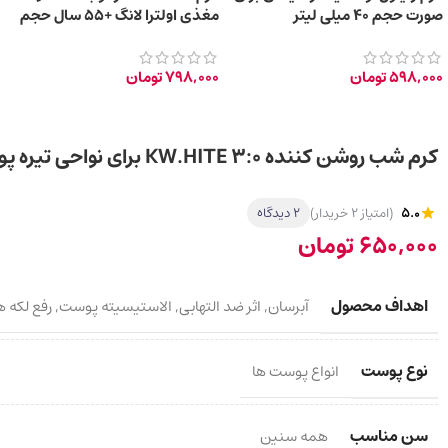
صورت حجم 40 میلی لیتر
مغذی اولترا لانگ +55 سال حجم
40ml
598,000
تومان
798,000
تومان
کرم شب روشن کننده KW.HITE 3:0 برای نواحی تیره پوست صورت، گردن و دکلته 50g
5.0
(امتیاز 2 خریدار)
2 دیدگاه
650,000
تومان
اهداف محصول
آبرسان
,
اثر ضد التهابی
,
الاستیسیته پوست
,
رفع لکه 
نوع پوست
انواع پوست ها
سن مناسب
همه سنین