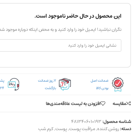
این محصول در حال حاضر ناموجود است.
نگران نباشید! ایمیل خود را وارد کنید و به محض اینکه دوباره موجود ش
ضمانت اصل
۷ روز ضمانت
بودن کالا
بازگشت
۲۴ ساعته
مقایسه
افزودن به لیست علاقه‌مندی‌ها
شناسه محصول:
4813406010193
دسته:
روشن کننده
,
مراقبت پوست
,
پوست
,
کرم شب