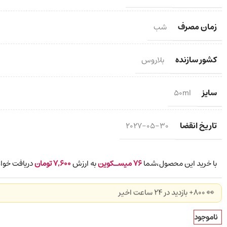
زمان مصرف
شب
کشور سازنده
بلاروس
سایز
50ml
تاریخ انقضا
2027-05-30
با خرید این محصول،شما
76
میسـکوین
به ارزش
7,600
تومان
دریافت خواه
👀 800+ بازدید در ۲۴ ساعت اخیر
ناموجود