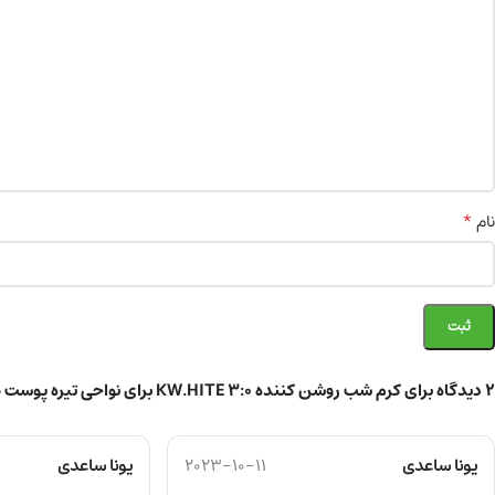
*
نام
2 دیدگاه برای
کرم شب روشن کننده KW.HITE 3:0 برای نواحی تیره پوست صورت، گردن و دکلته 50g
یونا ساعدی
2023-10-11
یونا ساعدی