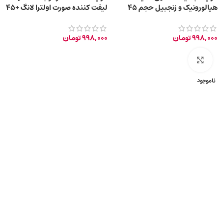
هیالورونیک و زنجبیل حجم 45
لیفت کننده صورت اولترا لانگ +45
میلی لیتر
سال حجم 40ml
998,000
تومان
998,000
تومان
برای بزرگ‌نمایی کلیک کنید
ناموجود