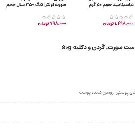
نیاسینامید حجم 50 گرم
صورت اولترا لانگ +35 سال حجم
40ml
1,498,000
تومان
798,000
تومان
های پوستی
,
روشن کننده پوست