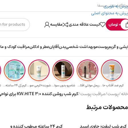
پرش به ناوبری
وشگاه اینترنتی میسفا
پرش به محتوای اصلی
ارسال رایگان برای خرید ۳.۵ میلیون به یالا
0
تومان
لیست علاقه مندی
مقایسه
ایشی و گریم
پوست
مو
بهداشت شخصی
بدن
آقایان
عطر و ادکلن
مراقبت کودک و ماد
کرم ضد آفتاب حا...
ریمل مولتی افکت...
شامپو بدون سولف...
شوینده کرمی صور...
کرم ژل ۲۴ ساعته...
ت
خانه
/
پوست
/
مراقبت پوست
/
کرم شب روشن کننده KW.HITE 3:0 برای نواحی تیره پوست صورت، گردن و دکلته 50g
محصولات مرتبط
کرم شب لیفت؛ حاوی اسید
کرم ۲۴ ساعته مرطوب کننده و