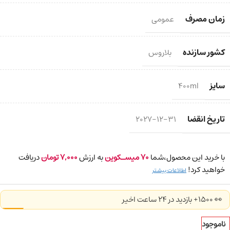
زمان مصرف
عمومی
کشور سازنده
بلاروس
سایز
400ml
تاریخ انقضا
2027-12-31
با خرید این محصول،شما
70
میسـکوین
به ارزش
7,000
تومان
دریافت
خواهید کرد!
اطلاعات بیشتر
👀 1500+ بازدید در ۲۴ ساعت اخیر
ناموجود