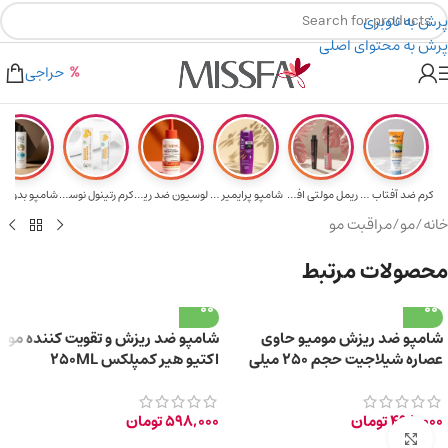
پرش به ناوبری
پرش به محتوای اصلی
هدیه برای خرید های بالای ۵ میلیون تومن
۲٪ تخفیف روی سبد خرید برای روش کارت به کارت
حراجی
کرم ضد آفتاب حا...
ریمل مولتی افکت...
شامپو پرایمیر پ...
لوسیون ضد ریزش ...
کرم رتینول نوسک...
خانه
/
مو
/
مراقبت مو
محصولات مرتبط
شامپو ضد ریزش مومیو حاوی
شامپو ضد ریزش و تقویت کننده مو
عصاره شیلاجیت حجم ۲۵۰ میلی
اکتیو هیر کمپلکس 250ML
لیتر
498,000
تومان
598,000
تومان
برای بزرگ‌نمایی کلیک کنید