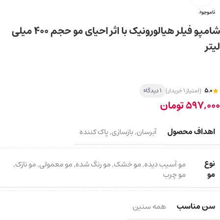
ناموجود
شامپو فیلر هیالورونیک با اثر احیای مو حجم ۴۰۰ میلی
لیتر
5.0
(امتیاز 1 خریدار)
1 دیدگاه
597,000
تومان
اهداف محصول
آبرسان
,
بازسازی
,
پاک کننده
نوع
مو آسیب دیده
,
مو خشک
,
مو رنگ شده
,
مو معمولی
,
مو نازک
,
مو
مو چرب
سن مناسب
همه سنین