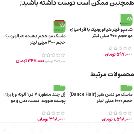
همچنین ممکن است دوست داشته باشید;
ناموجود
-11%
شامپو فیلر هیالورونیک با اثر احیای
ناموجود
مو حجم ۴۰۰ میلی لیتر
ماسک مو حجم دهنده هیالورونیک
حجم ۳۰۰ میلی لیتر
597,000
تومان
345,000
تومان
387,000
تومان
محصولات مرتبط
ماسک مو دنس هیر (Dance Hair)
ژل چند منظوره 7 در 1 آلوئه ورا برای
حجم ۱۰۰۰ میلی لیتر
پوست صورت، دست، بدن و مو
150ml
1,598,000
تومان
398,000
تومان