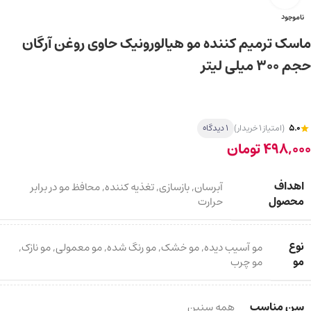
ناموجود
ماسک ترمیم کننده مو هیالورونیک حاوی روغن آرگان
حجم ۳۰۰ میلی لیتر
5.0
(امتیاز 1 خریدار)
1 دیدگاه
498,000
تومان
اهداف
آبرسان
,
بازسازی
,
تغذیه کننده
,
محافظ مو در برابر
محصول
حرارت
نوع
مو آسیب دیده
,
مو خشک
,
مو رنگ شده
,
مو معمولی
,
مو نازک
,
مو
مو چرب
سن مناسب
همه سنین