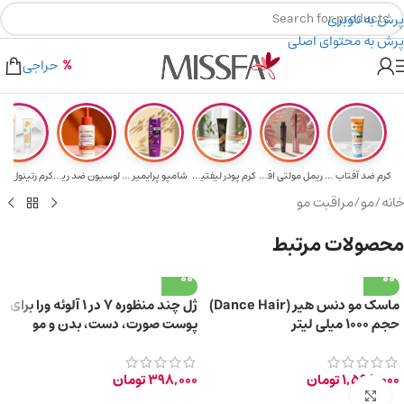
پرش به ناوبری
پرش به محتوای اصلی
هدیه برای خرید های بالای ۵ میلیون تومن
۲٪ تخفیف روی سبد خرید برای روش کارت به کارت
حراجی
کرم ضد آفتاب حا...
ریمل مولتی افکت...
کرم پودر لیفتین...
شامپو پرایمیر پ...
لوسیون ضد ریزش ...
خانه
/
مو
/
مراقبت مو
محصولات مرتبط
ماسک مو دنس هیر (Dance Hair)
ژل چند منظوره 7 در 1 آلوئه ورا برای
حجم ۱۰۰۰ میلی لیتر
پوست صورت، دست، بدن و مو
150ml
1,598,000
تومان
398,000
تومان
برای بزرگ‌نمایی کلیک کنید