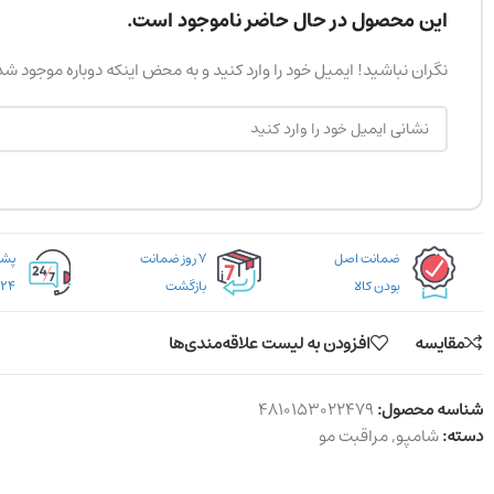
این محصول در حال حاضر ناموجود است.
نگران نباشید! ایمیل خود را وارد کنید و به محض اینکه دوباره موجود ش
ضمانت اصل
۷ روز ضمانت
بودن کالا
بازگشت
۲۴ ساعته
مقایسه
افزودن به لیست علاقه‌مندی‌ها
شناسه محصول:
4810153022479
دسته:
شامپو
,
مراقبت مو