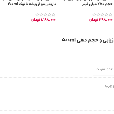
حجم 250 میلی لیتر
بازیابی مو از ریشه تا نوک 400ml
398,000
تومان
1,198,000
تومان
ی و حجم دهی 500ml
ننده
,
تقویت
 چرب