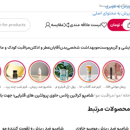
پرش به ناوبری
وشگاه اینترنتی میسفا
پرش به محتوای اصلی
۳۰۰ میسکوین (۳۰ هزار تومن) هدیه خرید اول
0
تومان
لیست علاقه مندی
مقایسه
ایشی و گریم
پوست
مو
بهداشت شخصی
بدن
آقایان
عطر و ادکلن
مراقبت کودک و ماد
ریمل مولتی افکت...
کرم ضد آفتاب حا...
رول-ژل فیلر و م...
شامپو ضد ریزش و...
کرم شب چند پپتی...
ت
خانه
/
مو
/
مراقبت مو
/
شامپو کراتین پلاس حاوی پروتئین های قلیایی؛ جهت بازیاب
محصولات مرتبط
شامپو ضد ریزش مومیو حاوی
شامپو ضد ریزش و تقویت کننده مو