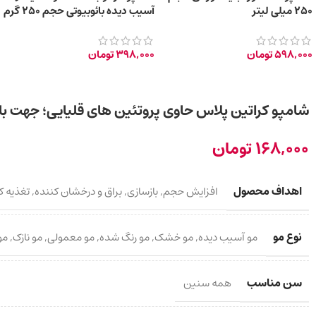
250 میلی لیتر
آسیب دیده بائوبیوتی حجم 250 گرم
598,000
تومان
398,000
تومان
شامپو کراتین پلاس حاوی پروتئین های قلیایی؛ جهت بازیاب
168,000
تومان
اهداف محصول
افزایش حجم
,
بازسازی
,
براق و درخشان کننده
,
تغذیه ک
نوع مو
مو آسیب دیده
,
مو خشک
,
مو رنگ شده
,
مو معمولی
,
مو نازک
,
مو
سن مناسب
همه سنین