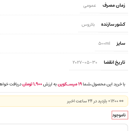
زمان مصرف
عمومی
کشور سازنده
بلاروس
سایز
500ml
تاریخ انقضا
2027-05-30
با خرید این محصول،شما
19
میسـکوین
به ارزش
1,900
تومان
دریافت خواهی
👀 1200+ بازدید در ۲۴ ساعت اخیر
ناموجود