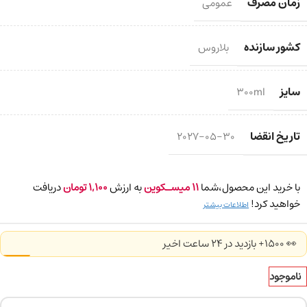
زمان مصرف
عمومی
کشور سازنده
بلاروس
سایز
300ml
تاریخ انقضا
2027-05-30
با خرید این محصول،شما
11
میسـکوین
به ارزش
1,100
تومان
دریافت
خواهید کرد!
اطلاعات بیشتر
👀 1500+ بازدید در ۲۴ ساعت اخیر
ناموجود