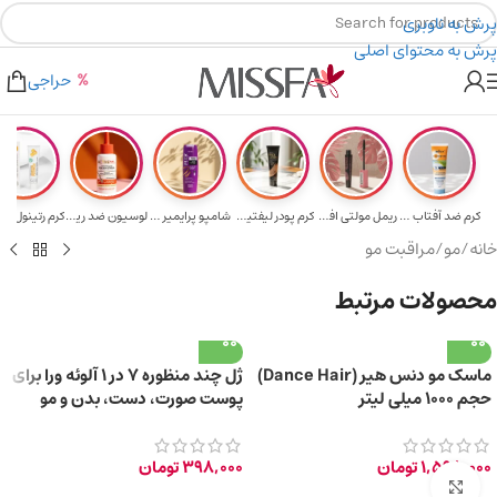
پرش به ناوبری
پرش به محتوای اصلی
هدیه برای خرید های بالای ۵ میلیون تومن
۲٪ تخفیف روی سبد خرید برای روش کارت به کارت
حراجی
کرم ضد آفتاب حا...
ریمل مولتی افکت...
کرم پودر لیفتین...
شامپو پرایمیر پ...
لوسیون ضد ریزش ...
خانه
/
مو
/
مراقبت مو
محصولات مرتبط
ماسک مو دنس هیر (Dance Hair)
ژل چند منظوره 7 در 1 آلوئه ورا برای
حجم ۱۰۰۰ میلی لیتر
پوست صورت، دست، بدن و مو
150ml
1,598,000
تومان
398,000
تومان
برای بزرگ‌نمایی کلیک کنید