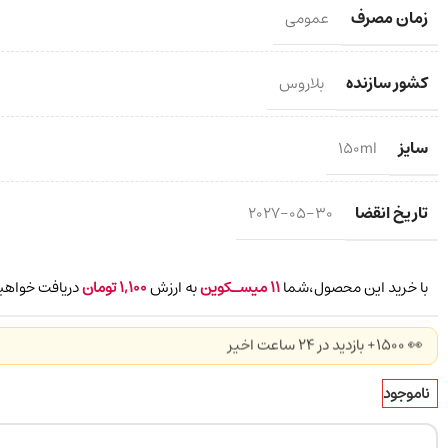
زمان مصرف
عمومی
کشور سازنده
بلاروس
سایز
150ml
تاریخ انقضا
2027-05-30
با خرید این محصول،شما
11
میسـکوین
به ارزش
1,100
تومان
دریافت خواهید
👀 1500+ بازدید در ۲۴ ساعت اخیر
ناموجود