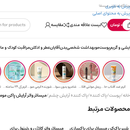
پرش به ناوبری
وشگاه اینترنتی میسفا
پرش به محتوای اصلی
۳۰۰ میسکوین (۳۰ هزار تومن) هدیه خرید اول
ارسال رایگان برای خ
0
تومان
لیست علاقه مندی
مقایسه
ایشی و گریم
پوست
مو
بهداشت شخصی
بدن
آقایان
عطر و ادکلن
مراقبت کودک و ماد
کرم ضد آفتاب حا...
ریمل مولتی افکت...
شامپو بدون سولف...
شوینده کرمی صور...
کرم ژل ۲۴ ساعته...
ت
خانه
/
پوست
/
پاک کننده
/
پاک کننده آرایش چشم
/
میسلار واتر آرایش پاکن مومیو حجم ۵۰
محصولات مرتبط
شیر پاک‌کن میسلار برای پاکسازی
میسلار واتر کلاژن و رتینول برای