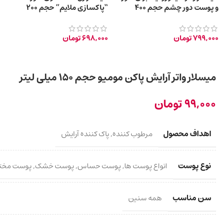
و پوست دور چشم حجم 400
“پاکسازی ملایم” حجم 200
میلی‌لیتر
میلی‌لیتر
799,000
تومان
698,000
تومان
میسلار واتر آرایش پاکن مومیو حجم ۱۵۰ میلی لیتر
99,000
تومان
اهداف محصول
مرطوب کننده
,
پاک کننده آرایش
نوع پوست
انواع پوست ها
,
پوست حساس
,
پوست خشک
,
پوست مخت
سن مناسب
همه سنین