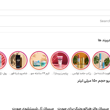
رید ۳.۵ میلیون به یالا
هدیه برای خرید های بالای ۵ میلیون تومن
ر
برند ها
قویت‌ کننده مژ...
رژ لب جامد لوکس...
پرایمر زیرساز آ...
کرم 24 ساعته صو...
شامپو بلیتا فور...
رول-ژل 
۱ میلی لیتر
میسلار واتر هیالورونیک برای صورت
میسلار ژل شستشوی صورت