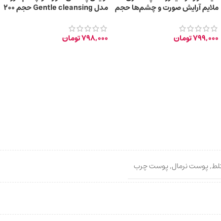
ملایم آرایش صورت و چشم‌ها حجم
مدل Gentle cleansing حجم 200
300 میلی لیتر
میلی‌ لیتر
799,000
تومان
798,000
تومان
لط
,
پوست نرمال
,
پوست چرب