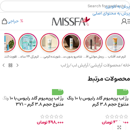
پرش به ناوبری
پرش به محتوای اصلی
هدیه برای خرید های بالای ۵ میلیون تومن
۲٪ تخفیف روی سبد خرید برای روش کارت به کارت
حراجی
کرم ضد آفتاب حا...
ریمل مولتی افکت...
شامپو بدون سولف...
شوینده کرمی صور...
کرم ژل ۲۴ ساعته...
تقویت‌ کننده م
خانه
/
محصولات آرایشی
/
آرایش لب
/
رژ لب
محصولات مرتبط
رژ لب پریمیوم گلد رلیوس با 10 رنگ
رژ لب پریمیوم گلد رلیوس با 10 رنگ
متنوع حجم 3.8 گرم
متنوع حجم 3.8 گرم – 371
498,000
تومان
498,000
تومان
برای بزرگ‌نمایی کلیک کنید