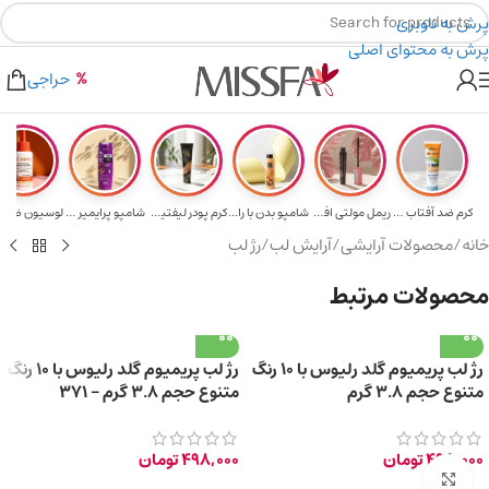
پرش به ناوبری
پرش به محتوای اصلی
هدیه برای خرید های بالای ۵ میلیون تومن
۲٪ تخفیف روی سبد خرید برای روش کارت به کارت
حراجی
کرم ضد آفتاب حا...
ریمل مولتی افکت...
شامپو بدن با را...
کرم پودر لیفتین...
شامپو پرایمیر پ...
خانه
/
محصولات آرایشی
/
آرایش لب
/
رژ لب
محصولات مرتبط
رژ لب پریمیوم گلد رلیوس با 10 رنگ
رژ لب پریمیوم گلد رلیوس با 10 رنگ
متنوع حجم 3.8 گرم
متنوع حجم 3.8 گرم – 371
498,000
تومان
498,000
تومان
برای بزرگ‌نمایی کلیک کنید