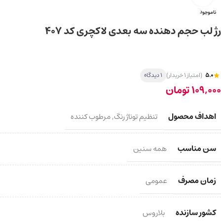
ناموجود
رژ لب حجم دهنده سه بعدی لاکچری کد 407
5.0
(امتیاز 1 خریدار)
1 دیدگاه
109,000
تومان
اهداف محصول
تنظیم توناژ رنگ
,
مرطوب کننده
سن مناسب
همه سنین
زمان مصرف
عمومی
کشور سازنده
بلاروس