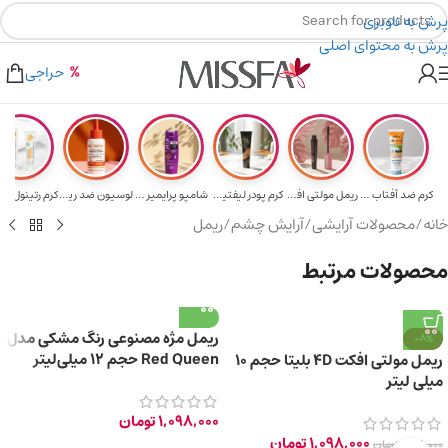
پرش به ناوبری
پرش به محتوای اصلی
هدیه برای خرید های بالای ۵ میلیون تومن
۲٪ تخفیف روی سبد خرید برای روش کارت به کارت
حراجی
کرم ضد آفتاب حا...
ریمل مولتی افکت...
کرم پودر لیفتین...
شامپو پرایمیر پ...
لوسیون ضد ریزش ...
خانه
/
محصولات آرایشی
/
آرایش چشم
/
ریمل
محصولات مرتبط
ریمل مژه مصنوعی رنگ مشکی مدل
-8%
Red Queen حجم 12 میلی‌لیتر
ریمل مولتی افکت 4D بلیتا حجم 10
میلی لیتر
1,098,000
تومان
1,098,000
تومان
1,198,000
تومان