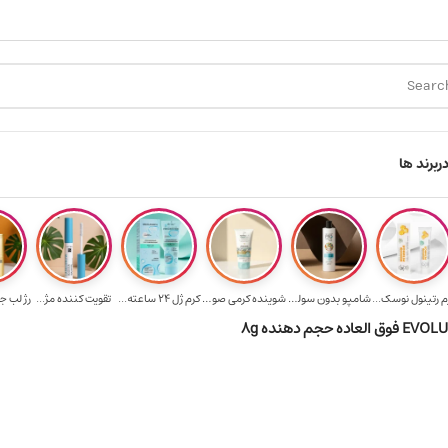
ارسال رایگان برای خرید ۳.۵ میلیون به یالا
هدیه برای خرید های بالای 
ر
برند ها
م رتینول نوسک...
شامپو بدون سولف...
شوینده کرمی صور...
کرم ژل ۲۴ ساعته...
تقویت‌ کننده مژ...
رژ لب ج