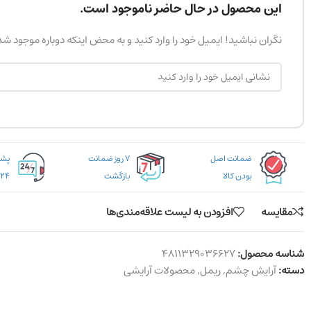
این محصول در حال حاضر ناموجود است.
نگران نباشید! ایمیل خود را وارد کنید و به محض اینکه دوباره موجود ش
ضمانت اصل
۷ روز ضمانت
بودن کالا
بازگشت
۲۴ ساعته
مقایسه
افزودن به لیست علاقه‌مندی‌ها
شناسه محصول:
4811329036627
دسته:
آرایش چشم
,
ریمل
,
محصولات آرایشی