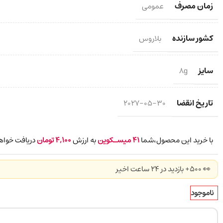
زمان مصرف
عمومی
کشور سازنده
بلاروس
سایز
8g
تاریخ انقضا
2027-05-30
با خرید این محصول،شما
41
میسـکوین
به ارزش
4,100
تومان
دریافت خواه
👀 500+ بازدید در ۲۴ ساعت اخیر
ناموجود