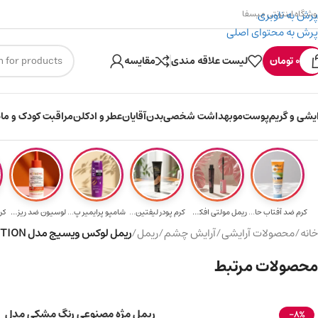
پرش به ناوبری
وشگاه اینترنتی میسفا
پرش به محتوای اصلی
۳۰۰ میسکوین (۳۰ هزار تومن) هدیه خرید اول
0
تومان
لیست علاقه مندی
مقایسه
ایشی و گریم
پوست
مو
بهداشت شخصی
بدن
آقایان
عطر و ادکلن
مراقبت کودک و ماد
کرم ضد آفتاب حا...
ریمل مولتی افکت...
کرم پودر لیفتین...
شامپو پرایمیر پ...
لوسیون ضد ریزش ...
کر
خانه
/
محصولات آرایشی
/
آرایش چشم
/
ریمل
/
ریمل لوکس ویسیج مدل EVOLUTION فوق العاده حجم دهنده 8g
محصولات مرتبط
ریمل مژه مصنوعی رنگ مشکی مدل
-8%