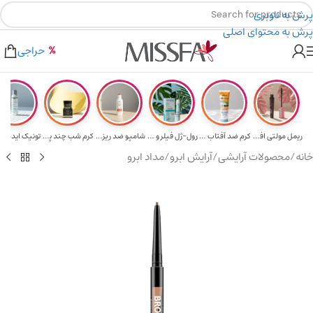
پرش به ناوبری
پرش به محتوای اصلی
هدیه برای خرید های بالای ۵ میلیون تومن
۲٪ تخفیف روی سبد خرید برای روش کارت به کارت
حراجی
ریمل مولتی افکت...
کرم ضد آفتاب حا...
رول-ژل فیلر و م...
شامپو ضد ریزش و...
کرم شب چند پپتی...
تونیک ایده آل 
خانه
/
محصولات آرایشی
/
آرایش ابرو
/
مداد ابرو