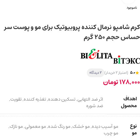
ناموجود
کرم شامپو نرمال کننده پروبیوتیک برای مو و پوست سر
حساس حجم 250 گرم
5.0
(امتیاز 2 خریدار)
2 دیدگاه
178,000
تومان
اهداف
اثر ضد التهابی
,
تسکین دهنده
,
تغذیه کننده
,
تقویت
,
محصول
ضد شوره
نوع
مو آسیب دیده
,
مو خشک
,
مو رنگ شده
,
مو معمولی
,
مو نازک
,
مو
مو چرب