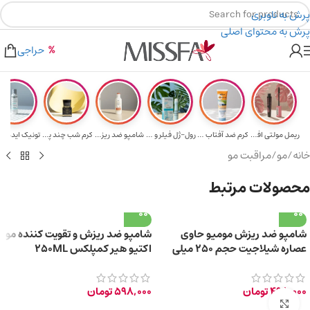
پرش به ناوبری
پرش به محتوای اصلی
ی خرید های بالای ۵ میلیون تومن
۲٪ تخفیف روی سبد خرید برای روش کارت به کارت
حراجی
ریمل مولتی افکت...
کرم ضد آفتاب حا...
رول-ژل فیلر و م...
شامپو ضد ریزش و...
کرم شب چند پپتی...
تونیک ایده آل 
خانه
/
مو
/
مراقبت مو
محصولات مرتبط
شامپو ضد ریزش مومیو حاوی
شامپو ضد ریزش و تقویت کننده مو
عصاره شیلاجیت حجم ۲۵۰ میلی
اکتیو هیر کمپلکس 250ML
لیتر
498,000
تومان
598,000
تومان
برای بزرگ‌نمایی کلیک کنید