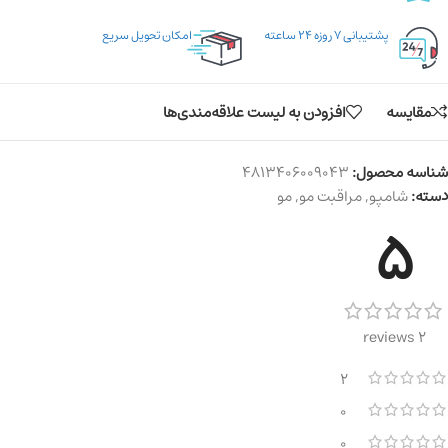
پشتیبانی ۷ روزه ۲۴ ساعته
امکان تحویل سریع
مقایسه
افزودن به لیست علاقه‌مندی‌ها
شناسه محصول:
4813406009043
دسته:
شامپو
,
مراقبت مو
,
مو
5
2 reviews
2
0
0