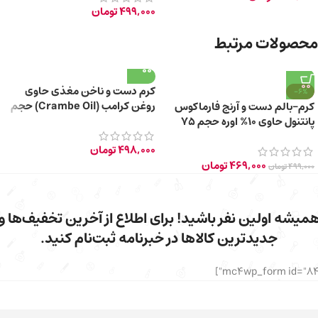
499,000
تومان
محصولات مرتبط
کرم دست و ناخن مغذی حاوی
-6%
روغن کرامب (Crambe Oil) حجم
کرم-بالم دست و آرنج فارماکوس
۱۰۰ میلی لیتر
پانتنول حاوی 10% اوره حجم 75
میلی‌ لیتر
498,000
تومان
469,000
تومان
499,000
تومان
میشه اولین نفر باشید! برای اطلاع از آخرین تخفیف‌ها و
جدیدترین کالاها در خبرنامه ثبت‌نام کنید.