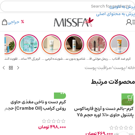
پرش به ناوبری
پرش به محتوای اصلی
خرید های بالای ۵ میلیون تومن
۲٪ تخفیف روی سبد خرید برای روش کارت به کارت
حراجی
کرم ضد آفتاب حا...
ریمل مولتی افکت...
شامپو بدون سولف...
شوینده کرمی صور...
کرم ژل ۲۴ ساعته...
تقویت‌ کننده م
خانه
/
پوست
/
مراقبت پوست
محصولات مرتبط
کرم دست و ناخن مغذی حاوی
-6%
روغن کرامب (Crambe Oil) حجم
کرم-بالم دست و آرنج فارماکوس
۱۰۰ میلی لیتر
پانتنول حاوی 10% اوره حجم 75
میلی‌ لیتر
498,000
تومان
469,000
تومان
499,000
تومان