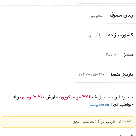
زمان مصرف
عمومی
کشور سازنده
بلاروس
سایز
200ml
تاریخ انقضا
2027-05-30
با خرید این محصول،شما
37
میسـکوین
به ارزش
3,700
تومان
دریافت
خواهید کرد!
اطلاعات بیشتر
👀 500+ بازدید در ۲۴ ساعت اخیر