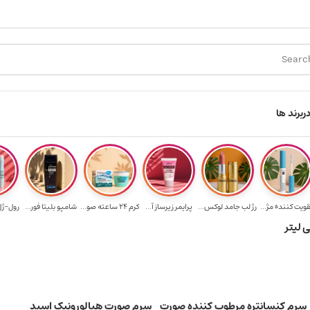
ارسال رایگان برای خرید ۳.۵ میلیون به یالا
هدیه برای خرید های بالای ۵ 
ر
برند ها
قویت‌ کننده مژ...
رژ لب جامد لوکس...
پرایمر زیرساز آ...
کرم 24 ساعته صو...
شامپو بلیتا فور...
رول-ژل 
سرم کنسانتره مرطوب‌ کننده صورت
سرم صورت هیالورونیک اسید