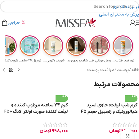
پرش به ناوبری
پرش به محتوای اصلی
هدیه برای خرید های بالای ۵ میلیون تومن
۲٪ تخفیف روی سبد خرید برای روش کارت به کارت
حراجی
کرم ضد آفتاب حا...
ریمل مولتی افکت...
شامپو بدون سولف...
شوینده کرمی صور...
کرم ژل ۲۴ ساعته...
تقویت‌ کننده م
خانه
/
پوست
/
مراقبت پوست
محصولات مرتبط
کرم شب لیفت؛ حاوی اسید
کرم ۲۴ ساعته مرطوب کننده و
هیالورونیک و زنجبیل حجم 45
لیفت کننده صورت اولترا لانگ +45
میلی لیتر
سال حجم 40ml
998,000
تومان
998,000
تومان
برای بزرگ‌نمایی کلیک کنید