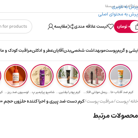
پرش به ناوبری
وشگاه اینترنتی میسفا
پرش به محتوای اصلی
۳۰۰ میسکوین (۳۰ هزار تومن) هدیه خرید اول
0
تومان
لیست علاقه مندی
مقایسه
ایشی و گریم
پوست
مو
بهداشت شخصی
بدن
آقایان
عطر و ادکلن
مراقبت کودک و ماد
کرم ضد آفتاب حا...
ریمل مولتی افکت...
کرم پودر لیفتین...
شامپو پرایمیر پ...
لوسیون ضد ریزش ...
کر
خانه
/
پوست
/
مراقبت پوست
/
کرم دست ضد پیری و احیا کننده حلزون حجم ۱۵۰ میلی لیتر
محصولات مرتبط