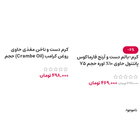
کرم دست و ناخن مغذی حاوی
-6%
روغن کرامب (Crambe Oil) حجم
کرم-بالم دست و آرنج فارماکوس
۱۰۰ میلی لیتر
پانتنول حاوی 10% اوره حجم 75
میلی‌ لیتر
498,000
تومان
469,000
تومان
499,000
تومان
ناموجود