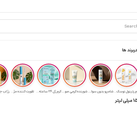
ارسال رایگان برای خرید ۳.۵ میلیون به یالا
هدیه برای خرید های بالا
ر
برند ها
م رتینول نوسک...
شامپو بدون سولف...
شوینده کرمی صور...
کرم ژل ۲۴ ساعته...
تقویت‌ کننده مژ...
رژ لب ج