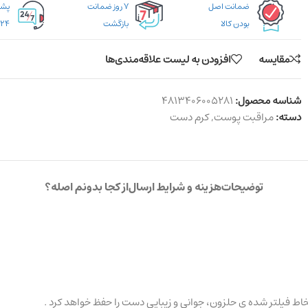
ضمانت اصل
۷ روز ضمانت
بودن کالا
بازگشت
۲۴ ساعته
مقایسه
افزودن به لیست علاقه‌مندی‌ها
شناسه محصول:
4813406005281
دسته:
مراقبت پوست
,
کرم دست
توضیحات
هزینه و شرایط ارسال
از کجا بدونم اصله؟
خاط فیلتر شده ی حلزون، جوانی و زیبایی دست را حفظ خواهد کرد .