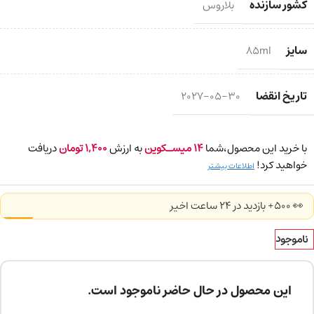
کشور سازنده
بلاروس
سایز
85ml
تاریخ انقضا
2027-05-30
با خرید این محصول،شما
14
میسـکوین
به ارزش
1,400
تومان
دریافت
خواهید کرد!
اطلاعات بیشتر
👀 500+ بازدید در ۲۴ ساعت اخیر
ناموجود
این محصول در حال حاضر ناموجود است.