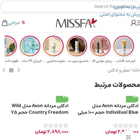
پرش به ناوبری
پرش به محتوای اصلی
هدیه برای خرید های بالای ۵ میلیون تومن
۲٪ تخفیف روی سبد خرید برای روش کارت به کارت
حراجی
کرم ضد آفتاب حا...
ریمل مولتی افکت...
شامپو بدون سولف...
شوینده کرمی صور...
کرم ژل ۲۴ ساعته...
تقویت‌ کننده م
خانه
/
عطر و ادکلن
محصولات مرتبط
ادکلن مردانه Avon مدل
ادکلن مردانه Avon مدل Wild
Individual Blue حجم 100 میلی
Country Freedom حجم 75
لیتر
میلی لیتر
2,986,000
تومان
2,898,000
تومان
برای بزرگ‌نمایی کلیک کنید