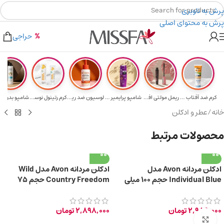
پرش به ناوبری
پرش به محتوای اصلی
هدیه برای خرید های بالای ۵ میلیون تومن
۲٪ تخفیف روی سبد خرید برای روش کارت به کارت
حراجی
کرم ضد آفتاب حا...
ریمل مولتی افکت...
شامپو پرایمیر پ...
لوسیون ضد ریزش ...
کرم رتینول نوسک...
خانه
/
عطر و ادکلن
محصولات مرتبط
ادکلن مردانه Avon مدل
ادکلن مردانه Avon مدل Wild
Individual Blue حجم 100 میلی
Country Freedom حجم 75
لیتر
میلی لیتر
2,986,000
تومان
2,898,000
تومان
برای بزرگ‌نمایی کلیک کنید