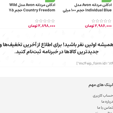
ادکلن مردانه Avon مدل
ادکلن مردانه Avon مدل Wild
Individual Blue حجم 100 میلی
Country Freedom حجم 75
لیتر
میلی لیتر
2,986,000
تومان
2,898,000
تومان
میشه اولین نفر باشید! برای اطلاع از آخرین تخفیف‌ها و
جدیدترین کالاها در خبرنامه ثبت‌نام کنید.
لینک های مهم
حساب کاربری
درباره ما
تماس با ما