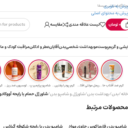
پرش به ناوبری
وشگاه اینترنتی میسفا
پرش به محتوای اصلی
۳۰۰ میسکوین (۳۰ هزار تومن) هدیه خرید اول
0
تومان
لیست علاقه مندی
مقایسه
ایشی و گریم
پوست
مو
بهداشت شخصی
بدن
آقایان
عطر و ادکلن
مراقبت کودک و ماد
کرم ضد آفتاب حا...
ریمل مولتی افکت...
کرم پودر لیفتین...
شامپو پرایمیر پ...
لوسیون ضد ریزش ...
کر
خانه
/
بدن
/
بهداشت بدن
/
شاورژل و شامپو بدن
/
شاور ژل حمام با رایحه آووکادو و گل ی
محصولات مرتبط
شامپو بدن فارماکوس حاوی مواد
شامپو بدن با رایحه شکوفه گیلاس