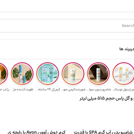
ارسال رایگان برای خرید ۳.۵ میلیون به یالا
هدیه برای خرید های با
ر
برند ها
م رتینول نوسک...
شامپو بدون سولف...
شوینده کرمی صور...
کرم ژل ۲۴ ساعته...
تقویت‌ کننده مژ...
رژ لب ج
اس حجم 515 میلی لیتر
شامپو بدن آب گرم SPA با قدرت
کرم دوش آوون Avon با رایحه ی