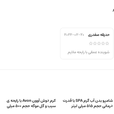
حدیقه صفدری
2022-02-20
شوینده عمقی با رایحه ملایم
شامپو بدن آب گرم SPA با قدرت
کرم دوش آوون Avon با رایحه ی
درمانی حجم 515 میلی‌ لیتر
سیب و گل موگه حجم 500 میلی
لیتر