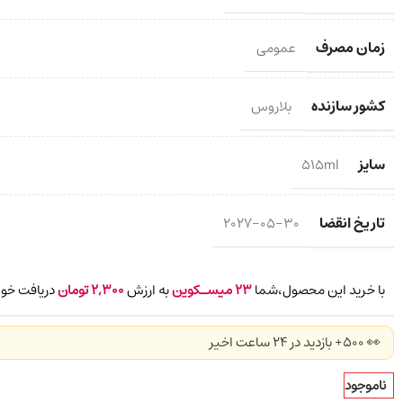
زمان مصرف
عمومی
کشور سازنده
بلاروس
سایز
515ml
تاریخ انقضا
2027-05-30
با خرید این محصول،شما
23
میسـکوین
به ارزش
2,300
تومان
دریافت خوا
👀 500+ بازدید در ۲۴ ساعت اخیر
ناموجود