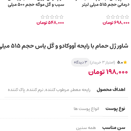
درمانی حجم 515 میلی‌ لیتر
سیب و گل موگه حجم 500 میلی
لیتر
698,000
تومان
548,000
تومان
شاور ژل حمام با رایحه آووکادو و گل یاس حجم 515 میلی لیتر
5.0
(امتیاز 3 خریدار)
3 دیدگاه
198,000
تومان
اهداف محصول
رایحه معطر
,
مرطوب کننده
,
نرم کننده
,
پاک کننده
نوع پوست
انواع پوست ها
سن مناسب
همه سنین