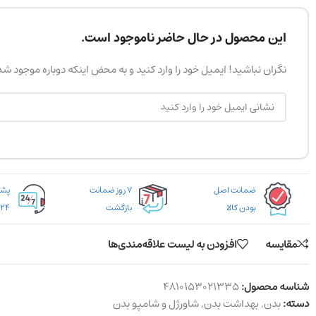
این محصول در حال حاضر ناموجود است.
نگران نباشید! ایمیل خود را وارد کنید و به محض اینکه دوباره موجود ش
ضمانت اصل
۷ روز ضمانت
بودن کالا
بازگشت
۲۴ ساعته
مقایسه
افزودن به لیست علاقه‌مندی‌ها
شناسه محصول:
4810153021335
دسته:
بدن
,
بهداشت بدن
,
شاورژل و شامپو بدن