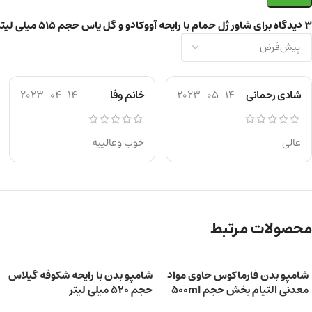
3 دیدگاه برای
شاور ژل حمام با رایحه آووکادو و گل یاس حجم 515 میلی لیتر
شادی رحمانی
2023-05-14
خانم وفا
2023-04-14
عالی
خوب وعالییه
محصولات مرتبط
شامپو بدن فارماکوس حاوی مواد
شامپو بدن با رایحه شکوفه گیلاس
معدنی التیام بخش حجم 500ml
حجم 520 میلی‌ لیتر