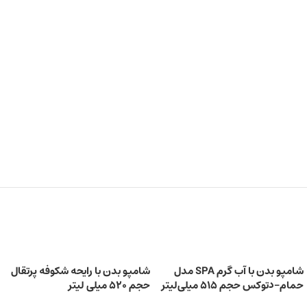
شامپو بدن با آب گرم SPA مدل
شامپو بدن با رایحه شکوفه پرتقال
حمام-دتوکس حجم 515 میلی‌لیتر
حجم 520 میلی‌ لیتر