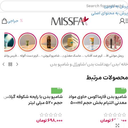
پرش به ناوبری
پرش به محتوای اصلی
هدیه برای خرید های بالای ۵ میلیون تومن
۲٪ تخفیف روی سبد خرید برای روش کارت به کارت
حراجی
ریمل مولتی افکت...
کرم ضد آفتاب حا...
ماسک مغذی بلیتا...
شامپو کیوتن ؛ م...
کرم دست آلوئه و...
خانه
/
بدن
/
بهداشت بدن
/
شاورژل و شامپو بدن
محصولات مرتبط
شامپو بدن فارماکوس حاوی مواد
شامپو بدن با رایحه شکوفه گیلاس
معدنی التیام بخش حجم 500ml
حجم 520 میلی‌ لیتر
698,000
تومان
698,000
تومان
برای بزرگ‌نمایی کلیک کنید