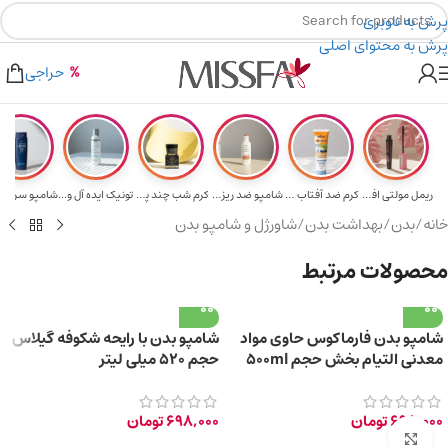
پرش به ناوبری
پرش به محتوای اصلی
هدیه برای خرید های بالای ۵ میلیون تومن
۲٪ تخفیف روی سبد خرید برای روش کارت به کارت
حراجی
ریمل مولتی افکت...
کرم ضد آفتاب حا...
شامپو ضد ریزش و...
کرم شب چند پپتی...
تونیک ایده آل و...
خانه
/
بدن
/
بهداشت بدن
/
شاورژل و شامپو بدن
محصولات مرتبط
شامپو بدن فارماکوس حاوی مواد
شامپو بدن با رایحه شکوفه گیلاس
معدنی التیام بخش حجم 500ml
حجم 520 میلی‌ لیتر
698,000
تومان
698,000
تومان
برای بزرگ‌نمایی کلیک کنید