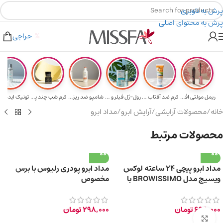
پرش به ناوبری
پرش به محتوای اصلی
هدیه برای خرید های بالای ۵ میلیون تومن
۲٪ تخفیف روی سبد خرید برای روش کارت به کارت
حراجی
ریمل مولتی افکت...
کرم ضد آفتاب حا...
رول-ژل فیلر و م...
شامپو ضد ریزش و...
کرم شب چند پپتی...
تونیک ایده آل 
خانه
/
محصولات آرایشی
/
آرایش ابرو
/
مداد ابرو
محصولات مرتبط
مداد ابرو پیچی 24 ساعته لوکس
مداد ابرو پودری رلیوس با برس
ویسیج مدل BROWISSIMO با
مخصوص
برس حالت دهنده
698,000
تومان
298,000
تومان
برای بزرگ‌نمایی کلیک کنید