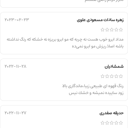
زهره سادات مسعودی علوی
2023-02-23
مداد ابرو خوب هست نه چربه که مو ابرو بریزه نه خشکه که رنگ نداشته
باشه اصلا ریزش مو ابرو نمی‌ده
شمشادیان
2022-11-28
رنگ قهوه اى طبيعى زيبا،ماندگارى بالا
زود ساييده نميشه و خشك نيس
حدیقه صفدری
2022-11-27