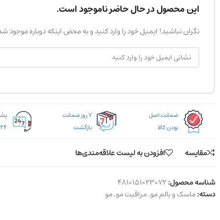
این محصول در حال حاضر ناموجود است.
نگران نباشید! ایمیل خود را وارد کنید و به محض اینکه دوباره موجود ش
ضمانت اصل
۷ روز ضمانت
بودن کالا
بازگشت
۲۴ ساعته
مقایسه
افزودن به لیست علاقه‌مندی‌ها
شناسه محصول:
4810151023072
دسته:
ماسک و بالم مو
,
مراقبت مو
,
مو