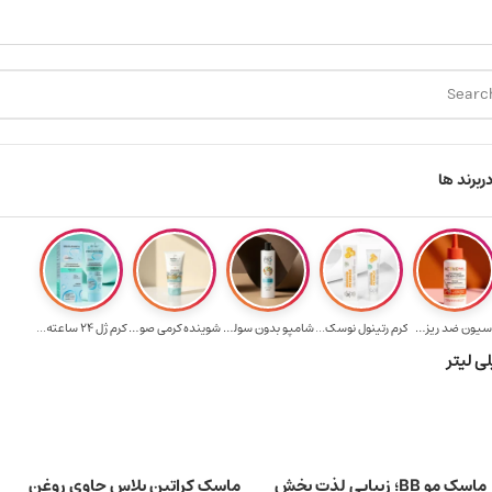
ارسال رایگان برای خرید ۳.۵ میلیون به یالا
هدیه برای خرید های بالای ۵ م
ر
برند ها
لوسیون ضد ریزش ...
کرم رتینول نوسک...
شامپو بدون سولف...
شوینده کرمی صور...
کرم ژل ۲۴ ساعته...
ماسک مو BB؛ زیبایی لذت بخش
ماسک کراتین پلاس حاوی روغن