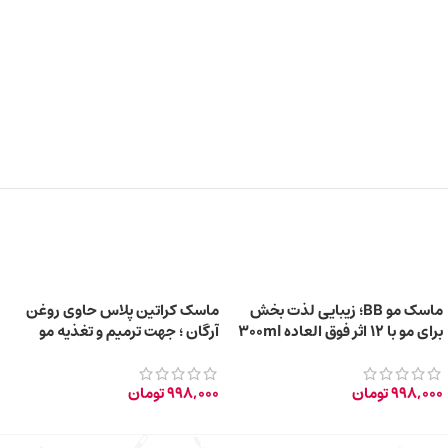
ماسک مو BB؛ زیبایی لذت بخش
ماسک کراتین پلاس حاوی روغن
برای مو با 12 اثر فوق العاده 300ml
آرگان ؛ جهت ترمیم و تغذیه مو
300ml
998,000
تومان
998,000
تومان