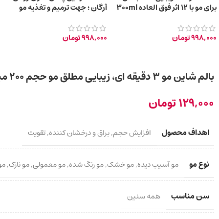
برای مو با 12 اثر فوق العاده 300ml
آرگان ؛ جهت ترمیم و تغذیه مو
300ml
998,000
تومان
998,000
تومان
بالم شاین مو 3 دقیقه ای، زیبایی مطلق مو حجم 200 میلی لیتر
129,000
تومان
اهداف محصول
افزایش حجم
,
براق و درخشان کننده
,
تقویت
نوع مو
مو آسیب دیده
,
مو خشک
,
مو رنگ شده
,
مو معمولی
,
مو نازک
,
مو
سن مناسب
همه سنین