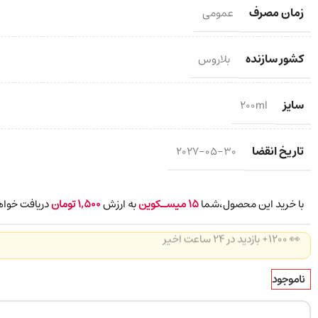
زمان مصرف
عمومی
کشور سازنده
بلاروس
سایز
200ml
تاریخ انقضا
2027-05-30
با خرید این محصول،شما
15
میسـکوین
به ارزش
1,500
تومان
دریافت خواه
👀 1200+ بازدید در ۲۴ ساعت اخیر
ناموجود