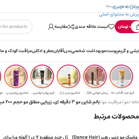
پرش به ناوبری
وشگاه اینترنتی میسفا
پرش به محتوای اصلی
۳۰۰ میسکوین (۳۰ هزار تومن) هدیه خرید اول
0
تومان
لیست علاقه مندی
مقایسه
ایشی و گریم
پوست
مو
بهداشت شخصی
بدن
آقایان
عطر و ادکلن
مراقبت کودک و ماد
کرم ضد آفتاب حا...
ریمل مولتی افکت...
شامپو بدن با را...
کرم پودر لیفتین...
شامپو پرایمیر پ...
خانه
/
مو
/
مراقبت مو
/
بالم شاین مو 3 دقیقه ای، زیبایی مطلق مو حجم 200 میلی لیتر
محصولات مرتبط
ماسک مو دنس هیر (Dance Hair)
ژل چند منظوره 7 در 1 آلوئه ورا برای