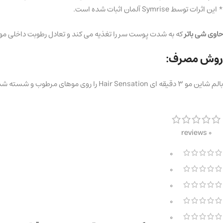
* این اثرات توسط Symrise آلمان اثبات شده است.
حاوی شی باتر
که به شدت پوست سر را تغذیه می کند و تعادل رطوبت داخلی مو 
روش مصرف:
بالم شاین مو 3 دقیقه ای Hair Sensation را روی موهای مرطوب و شسته شده بمالید، در تمام طول مو پخش کنید، پس از 2-3 دقیقه با آب بشویید.
0 reviews
0
0
0
0
0