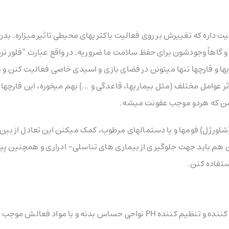
میت داره که تغییرش بر روی فعالیت باکتریهای محیطی تاثیر میزاره. بدن
و گاهاً وجودشون برای حفظ سلامت ما ضروریه. در واقع عبارت “فلور نرم
ها و قارچها تنها میتونن در فضای بازی و اسیدی خاصی فعالیت کنن و 
شد متعادل داشته باشن. وقتی تعادل pH بدن بر اثر عوامل مختلف (مثل بیماریها، قاعدگی و …) بهم میخوره، این قارچها
باشن که هردو موجب عفونت میشه.
رژل) فومها و یا دستمالهای مرطوب، کمک میکنن این تعادل از بین نر
 باید جهت جلوگیری از بیماری های تناسلی- ادراری و همچنین پی
ستفاده کنن.
این محصول ویژه بهداشت روزانه نواحی حساس طراحی شده و پاک کننده و تنظیم کننده PH نواحی حساس بدنه و با مواد