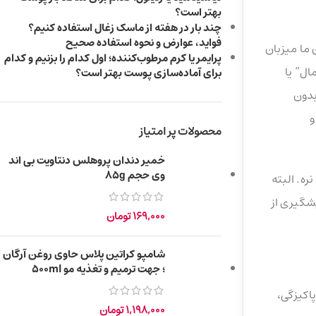
بهتر است؟
چند بار در هفته از ماسک زغال استفاده کنیم؟
فواید، عوارض و نحوه استفاده صحیح
 ما میزبان
پرایمر یا کرم مرطوب‌کننده؛ اول کدام را بزنیم و کدام
ال” یا
برای آماده‌سازی پوست بهتر است؟
بدون
 و
محصولات پر امتیاز
خمیر دندان پروهلس دنتاویت بی اند
وی حجم 85g
ه. البته
شگیری از
169,000
تومان
شامپو کراتین پلاس حاوی روغن آرگان
؛ جهت ترمیم و تغذیه مو 500ml
 فعالش موجب پاکیزگی،
1,198,000
تومان