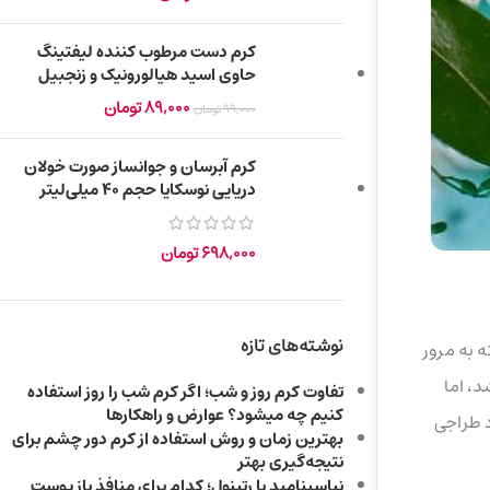
کرم دست مرطوب کننده لیفتینگ
حاوی اسید هیالورونیک و زنجبیل
89,000
تومان
99,000
تومان
کرم آبرسان و جوانساز صورت خولان
دریایی نوسکایا حجم 40 میلی‌لیتر
698,000
تومان
نوشته‌های تازه
 به مرور
، اما
تفاوت کرم روز و شب؛ اگر کرم شب را روز استفاده
کنیم چه میشود؟ عوارض و راهکارها
د طراجی
بهترین زمان و روش استفاده از کرم دور چشم برای
نتیجه‌گیری بهتر
نیاسینامید یا رتینول؛ کدام برای منافذ باز پوست