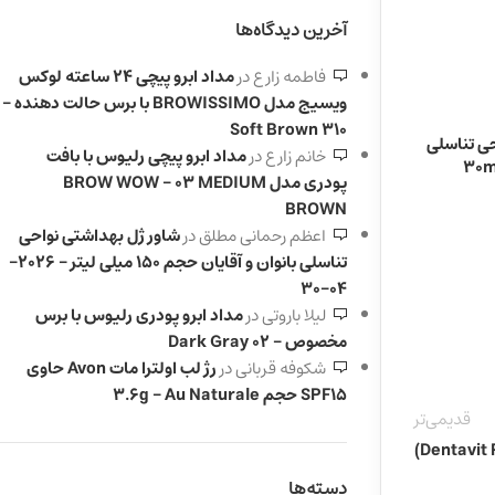
آخرین دیدگاه‌ها
فاطمه زارع
در
مداد ابرو پیچی 24 ساعته لوکس
ویسیج مدل BROWISSIMO با برس حالت دهنده –
310 Soft Brown
حی تناسلی
خانم زارع
در
مداد ابرو پیچی رلیوس با بافت
پودری مدل BROW WOW – 03 MEDIUM
BROWN
اعظم رحمانی مطلق
در
شاور ژل بهداشتی نواحی
تناسلی بانوان و آقایان حجم 150 میلی لیتر – 2026-
04-30
لیلا باروتی
در
مداد ابرو پودری رلیوس با برس
مخصوص – 02 Dark Gray
شکوفه قربانی
در
رژ لب اولترا مات Avon حاوی
SPF15 حجم 3.6g – Au Naturale
قدیمی‌تر
دسته‌ها