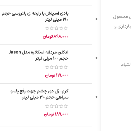
بادی اسپلش با رایحه ی بلاروسی حجم
ین محصول
۱۹۰ میلی لیتر
ارداری و
898,000
تومان
ادکلن مردانه اسکلاره مدل Jason
حجم 100 میلی لیتر
، نرم کننده پوست)، عصاره هلو (افزایش مقاومت و بالا بردن خاصیت ارتجاعی پوست)، ویتامین E (التیام
119,000
تومان
کرم-ژل دور چشم جهت رفع پف و
سیاهی حجم ۳۰ میلی لیتر
189,000
تومان