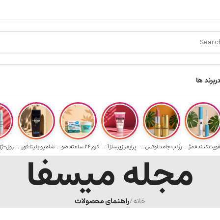
ارسال رایگان برای خرید ۳.۵ میلیون به یالا
هدیه برای خرید ه
ر
برند ها
قویت‌ کننده مژ...
رژ لب جامد لوکس...
پرایمر زیرساز آ...
کرم 24 ساعته صو...
شامپو بلیتا فور...
رول-ژل 
مجله میسفا
خانه
/
راهنمای محصولات