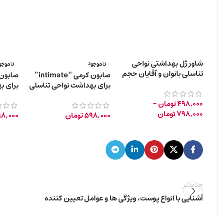
شاور ژل بهداشتی نواحی
ناموجود
ناموجو
تناسلی بانوان و آقایان حجم
صابون کرمی “intimate”
150 میلی لیتر
برای بهداشت نواحی تناسلی
برای ب
(پوست حساس)
380ml
498,000
تومان
–
798,000
تومان
598,000
تومان
8,000
جدیدتر
آشنایی با انواع پوست، ویژگی ها و عوامل تعیین کننده