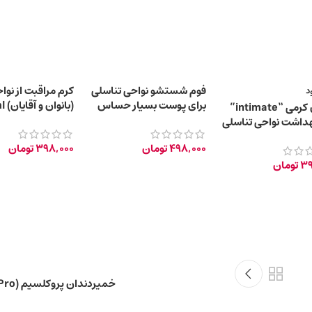
فوم شستشو نواحی تناسلی
کرم مراقبت از نوا
د
برای پوست بسیار حساس
(بانوان و آقایان) 30ml
صابون کرمی “intimate”
175 میلی لیتر
هداشت نواحی تناسلی
498,000
تومان
398,000
تومان
39
تومان
خمیردندان پروکلسیم (Dentavit Pro)