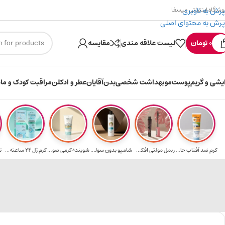
پرش به ناوبری
وشگاه اینترنتی میسفا
پرش به محتوای اصلی
۳۰۰ میسکوین (۳۰ هزار تومن) هدیه خرید اول
0
تومان
لیست علاقه مندی
مقایسه
ایشی و گریم
پوست
مو
بهداشت شخصی
بدن
آقایان
عطر و ادکلن
مراقبت کودک و ماد
کرم ضد آفتاب حا...
ریمل مولتی افکت...
شامپو بدون سولف...
شوینده کرمی صور...
کرم ژل ۲۴ ساعته...
ت