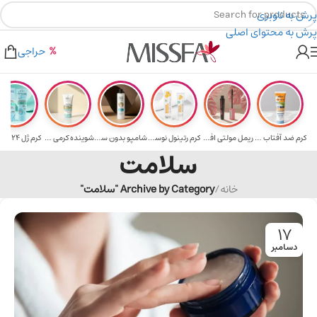
پرش به ناوبری
پرش به محتوای اصلی
هدیه برای خرید های بالای ۵ میلیون تومن
۲٪ تخفیف روی سبد خرید برای روش کارت به کارت
حراجی
کرم ضد آفتاب حا...
ریمل مولتی افکت...
کرم رتینول نوسک...
شامپو بدون سولف...
شوینده کرمی صور...
سلامت
خانه
/
Archive by Category "سلامت"
17
دسامبر