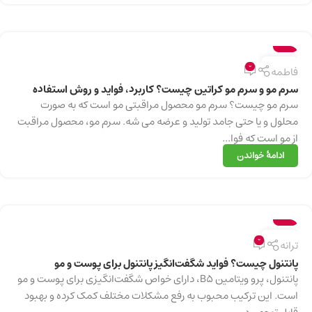
سلامت
13
0
فاطمه
دسامبر
سرم مو و سرم مو کراتین چیست؟ کاربرد، فواید و روش استفاده
سرم مو چیست؟ سرم مو محصول مراقبتی مو است که به صورت
محلول و یا حتی جامد تولید و عرضه می شه. سرم مو، محصول مراقبت
از مو است که فوا...
ادامهٔ خواندن
سلامت
13
0
ترانه
دسامبر
پانتنول چیست؟ فواید شگفت‌انگیز پانتنول برای پوست و مو
پانتنول، پرو ویتامین B5، دارای خواص شگفت‌انگیزی برای پوست و مو
است. این ترکیب محبوب به رفع مشکلات مختلف کمک کرده و بهبود