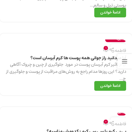
پوستی تپل و سالم...
ادامهٔ خواندن
زیبایی
,
سلامت
12
1
فاطمه
آوریل
آیا میدانید راز جوانی همه پوست ها کرم آبرسان است؟
آیا از تاثیر کرم‌ آبرسان پوست در مورد جلوگیری از چین و چروک آگاهی
دارید؟ این روزها مدام راجع به روش‌های مراقبت از پوست و جلوگیری از
چ...
ادامهٔ خواندن
زیبایی
10
0
فاطمه
آوریل
بی بی کرم یا سی سی کرم ؛ کدومش مناسبه؟