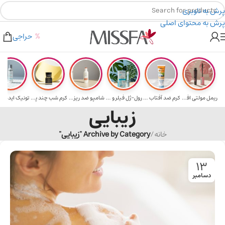
پرش به ناوبری
پرش به محتوای اصلی
هدیه برای خرید های بالای ۵ میلیون تومن
۲٪ تخفیف روی سبد خرید برای روش کارت به کارت
حراجی
ریمل مولتی افکت...
کرم ضد آفتاب حا...
رول-ژل فیلر و م...
شامپو ضد ریزش و...
کرم شب چند پپتی...
تونیک ایده آل 
زیبایی
خانه
/
Archive by Category "زیبایی"
13
دسامبر