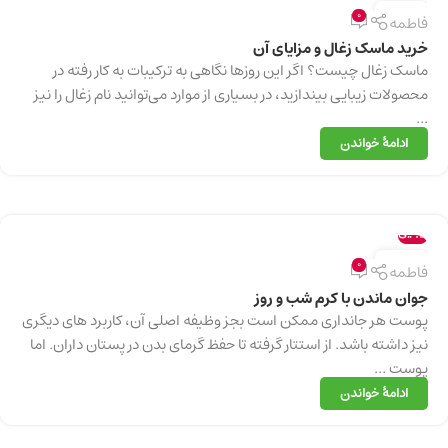
27
0
فاطمه
فوریه
خرید ماسک زغال و مزایای آن
ماسک زغال چیست؟ اگر این روزها نگاهی به ترکیبات به کار رفته در
محصولات زیبایی بیندازید، در بسیاری از موارد می‌توانید نام زغال را نیز
...
ادامهٔ خواندن
زیبایی
27
0
فاطمه
فوریه
جوان ماندن با کرم شب و روز
پوست هر جانداری ممکن است بجز وظیفه اصلی آن، کاربرد های دیگری
نیز داشته باشد. از استتار گرفته تا حفظ گرمای بدن در پستان داران. اما
پوست ...
ادامهٔ خواندن