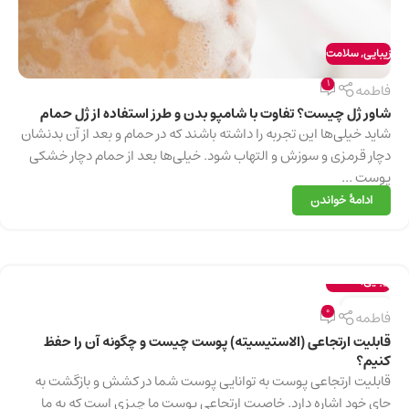
زیبایی
,
سلامت
1
فاطمه
شاور ژل چیست؟ تفاوت با شامپو بدن و طرز استفاده از ژل حمام
شاید خیلی‌ها این تجربه را داشته باشند که در حمام و بعد از آن بدنشان
دچار قرمزی و سوزش و التهاب شود. خیلی‌ها بعد از حمام دچار خشکی
پوست ...
ادامهٔ خواندن
زیبایی
,
سلامت
13
0
فاطمه
دسامبر
قابلیت ارتجاعی (الاستیسیته) پوست چیست و چگونه آن را حفظ
کنیم؟
قابلیت ارتجاعی پوست به توانایی پوست شما در کشش و بازگشت به
جای خود اشاره دارد. خاصیت ارتجاعی پوست ما چیزی است که به ما