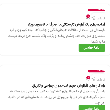
زیبایی
,
سلامت
27
0
فاطمه
فوریه
آماده برای یک آرایش تابستانی به صرفه با تخفیف ویژه
تابستان پر است از اتفاقات هیجان‌انگیز و جالب که البته کرم پودر آب
شده روی صورت، خط چشم ریخته و رژ لب پاک شده، جزو آن‌ها نیست.
ما به شما...
ادامهٔ خواندن
زیبایی
,
سلامت
27
0
فاطمه
فوریه
راه کار های افزایش حجم لب بدون جراحی و تزریق
به تازگی بسیاری از خانم‌ها برای داشتن لب‌هایی ضخیم و برجسته به
سراغ گزینه‌های جراحی یا تزریق ژل می‌روند. اما همان‌طور که می‌دانید
جراح...
ادامهٔ خواندن