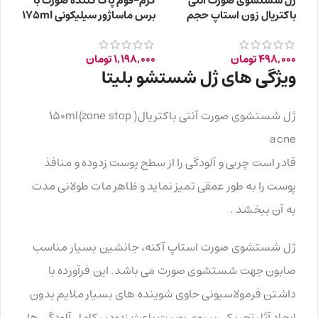
ژل شستشوی صورت آنتی
کرم-فوم پاک کننده صورت با
باکتریال زون استاپ حجم
برس ماساژور سیلیکونی 175ml
150ml
498,000
تومان
1,198,000
تومان
ویژگی های ژل شستشو بلیتا
ژل شستشوی صورت آنتی باکتریال( 150ml(zone stop
acne
قادر است چربی و آلودگی را از سطح پوست زدوده و منافذ
پوست را به طور عمقی تمیز نماید و ظاهر مات طولانی مدت
به آن ببخشد .
ژل شستشوی صورت استاپ آکنه، جانشین بسیار مناسب
صابون جهت شستشوی صورت می باشد. این فرآورده با
داشتن فرمولاسیونی حاوی شوینده های بسیار ملایم بدون
ایجاد آثار تحریکی بر روی پوست باعث زدودن کامل آلودگی ها