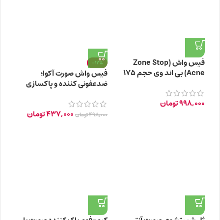
فیس واش (Zone Stop
-12%
Acne) بی اند وی حجم ۱۷۵
فیس واش صورت آکوا؛
میلی لیتر
ضدعفونی کننده و پاکسازی
پوست 200ml
998,000
تومان
437,000
تومان
498,000
تومان