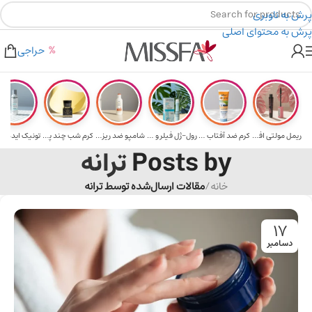
پرش به ناوبری
پرش به محتوای اصلی
هدیه برای خرید های بالای ۵ میلیون تومن
۲٪ تخفیف روی سبد خرید برای روش کارت به کارت
حراجی
ریمل مولتی افکت...
کرم ضد آفتاب حا...
رول-ژل فیلر و م...
شامپو ضد ریزش و...
کرم شب چند پپتی...
تونیک ایده آل 
Posts by
ترانه
خانه
/
مقالات ارسال‌شده توسط ترانه
17
دسامبر