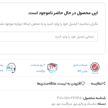
این محصول در حال حاضر ناموجود است.
نگران نباشید! ایمیل خود را وارد کنید و به محض اینکه دوباره موجود ش
ضمانت اصل
۷ روز ضمانت
بودن کالا
بازگشت
۲۴ ساعته
مقایسه
افزودن به لیست علاقه‌مندی‌ها
شناسه محصول:
4810151023645
دسته:
ماسک و بالم مو
,
مراقبت مو
,
مو