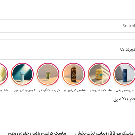
ارسال رایگان برای خرید ۳.۵ میلیون به یالا
هدیه برای خرید های
ر
برند ها
مپو سر و بدن ...
ماسک مغذی بلیتا...
شامپو کیوتن ؛ م...
کرم دست آلوئه و...
فیس واش صورت آک...
شامپو ب
میل
ماسک مو BB؛ زیبایی لذت بخش
ماسک کراتین پلاس حاوی روغن