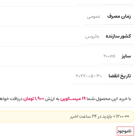
زمان مصرف
عمومی
کشور سازنده
بلاروس
سایز
200ml
تاریخ انقضا
2027-05-30
با خرید این محصول،شما
19
میسـکوین
به ارزش
1,900
تومان
دریافت خواهی
👀 1200+ بازدید در ۲۴ ساعت اخیر
ناموجود