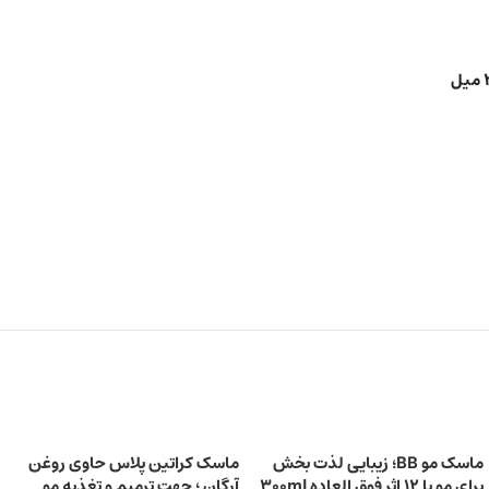
ماسک مو BB؛ زیبایی لذت بخش
ماسک کراتین پلاس حاوی روغن
برای مو با 12 اثر فوق العاده 300ml
آرگان ؛ جهت ترمیم و تغذیه مو