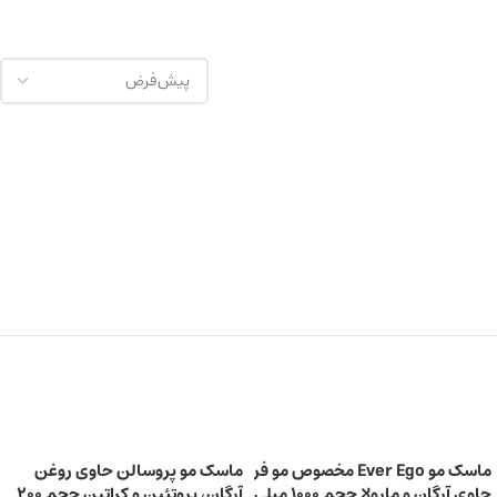
ماسک مو Ever Ego مخصوص مو فر
ماسک مو پروسالن حاوی روغن
حاوی آرگان و مارولا حجم ۱۰۰۰ میلی
آرگان، پروتئین‌ و کراتین حجم 200