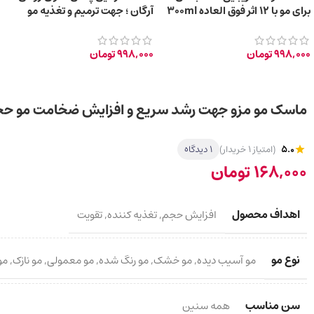
برای مو با 12 اثر فوق العاده 300ml
آرگان ؛ جهت ترمیم و تغذیه مو
300ml
998,000
تومان
998,000
تومان
ماسک مو مزو جهت رشد سریع و افزایش ضخامت مو حجم ۲۰۰ 
5.0
(امتیاز 1 خریدار)
1 دیدگاه
168,000
تومان
اهداف محصول
افزایش حجم
,
تغذیه کننده
,
تقویت
نوع مو
مو آسیب دیده
,
مو خشک
,
مو رنگ شده
,
مو معمولی
,
مو نازک
,
مو
سن مناسب
همه سنین