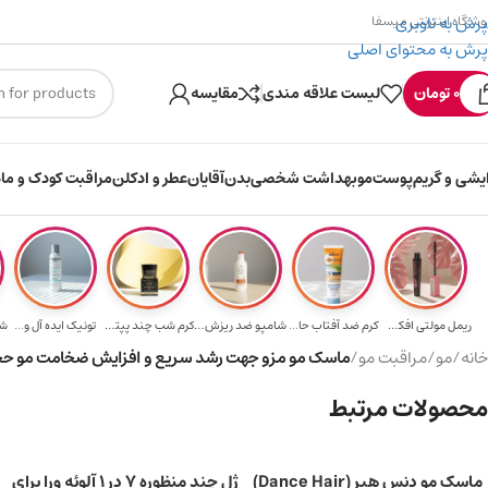
پرش به ناوبری
وشگاه اینترنتی میسفا
پرش به محتوای اصلی
۳۰۰ میسکوین (۳۰ هزار تومن) هدیه خرید اول
0
تومان
لیست علاقه مندی
مقایسه
ایشی و گریم
پوست
مو
بهداشت شخصی
بدن
آقایان
عطر و ادکلن
مراقبت کودک و ماد
ریمل مولتی افکت...
کرم ضد آفتاب حا...
شامپو ضد ریزش و...
کرم شب چند پپتی...
تونیک ایده آل و...
شا
خانه
/
مو
/
مراقبت مو
/
ماسک مو مزو جهت رشد سریع و افزایش ضخامت مو حجم ۲۰۰ 
محصولات مرتبط
ماسک مو دنس هیر (Dance Hair)
ژل چند منظوره 7 در 1 آلوئه ورا برای