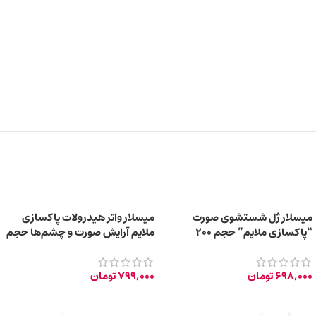
میسلار ژل شستشوی صورت
میسلار واتر هیدرولات پاکسازی
“پاکسازی ملایم” حجم 200
ملایم آرایش صورت و چشم‌ها حجم
میلی‌لیتر
300 میلی لیتر
698,000
تومان
799,000
تومان