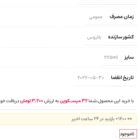
زمان مصرف
عمومی
کشور سازنده
بلاروس
سایز
275ml
تاریخ انقضا
2027-05-30
با خرید این محصول،شما
32
میسـکوین
به ارزش
3,200
تومان
دریافت خوا
👀 1200+ بازدید در ۲۴ ساعت اخیر
ناموجود