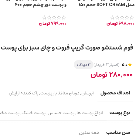
مدل SOFT CREAM حجم 150
و پوست دور چشم حجم 400
میلی‌ لیتر
میلی‌لیتر
698,000
تومان
799,000
تومان
فوم شستشو صورت گریپ فروت و چای سبز برای پوست چرب l
5.0
(امتیاز 3 خریدار)
3 دیدگاه
280,000
تومان
اهداف محصول
آبرسان
,
درمان منافذ باز پوست
,
پاک کننده آرایش
نوع پوست
انواع پوست ها
,
پوست حساس
,
پوست خشک
,
پوست مخت
سن مناسب
همه سنین