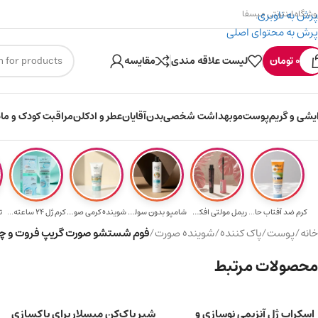
پرش به ناوبری
وشگاه اینترنتی میسفا
پرش به محتوای اصلی
۳۰۰ میسکوین (۳۰ هزار تومن) هدیه خرید اول
0
تومان
لیست علاقه مندی
مقایسه
ایشی و گریم
پوست
مو
بهداشت شخصی
بدن
آقایان
عطر و ادکلن
مراقبت کودک و ماد
کرم ضد آفتاب حا...
ریمل مولتی افکت...
شامپو بدون سولف...
شوینده کرمی صور...
کرم ژل ۲۴ ساعته...
ت
خانه
/
پوست
/
پاک کننده
/
شوینده صورت
/
فوم شستشو صورت گریپ فروت و چای س
محصولات مرتبط
اسکراب ژل آنزیمی نوسازی و
شیر پاک‌کن میسلار برای پاکسازی