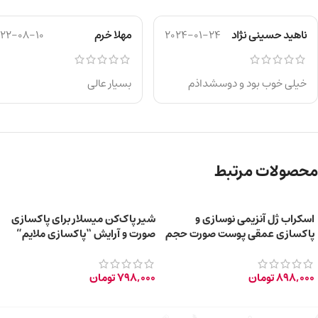
ناهید حسینی نژاد
2024-01-24
مهلا خرم
022-08-10
خیلی خوب بود و دوسشداذم
بسیار عالی
محصولات مرتبط
اسکراب ژل آنزیمی نوسازی و
شیر پاک‌کن میسلار برای پاکسازی
پاکسازی عمقی پوست صورت حجم
صورت و آرایش “پاکسازی ملایم”
200 میلی‌لیتر
حجم 200 میلی‌لیتر
898,000
تومان
798,000
تومان