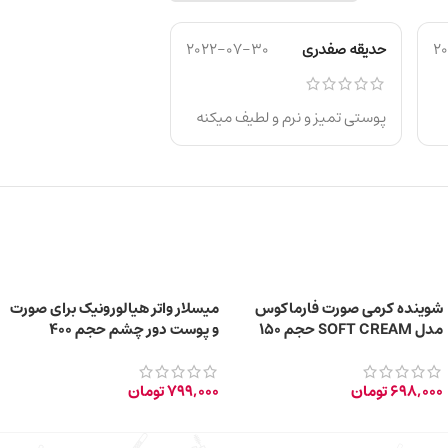
2
حدیقه صفدری
2022-07-30
پوستی تمیز و نرم و لطیف میکنه
شوینده کرمی صورت فارماکوس
میسلار واتر هیالورونیک برای صورت
مدل SOFT CREAM حجم 150
و پوست دور چشم حجم 400
میلی‌ لیتر
میلی‌لیتر
698,000
تومان
799,000
تومان