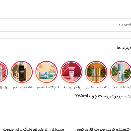
ارسال رایگان برای خرید ۳.۵ میلیون به یالا
هدیه برای خرید های ب
ر
برند ها
قویت‌ کننده مژ...
رژ لب جامد لوکس...
پرایمر زیرساز آ...
کرم 24 ساعته صو...
شامپو بلیتا فور...
رول-ژل 
بز برای پوست چرب 275ml
شوینده کرمی صورت فارماکوس
میسلار واتر هیالورونیک برای صورت