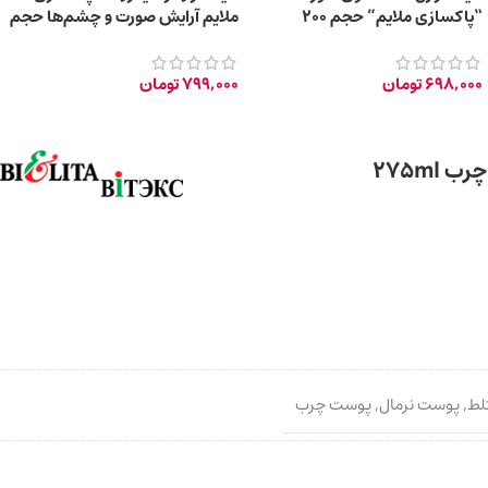
“پاکسازی ملایم” حجم 200
ملایم آرایش صورت و چشم‌ها حجم
میلی‌لیتر
300 میلی لیتر
698,000
تومان
799,000
تومان
275m
لط
,
پوست نرمال
,
پوست چرب