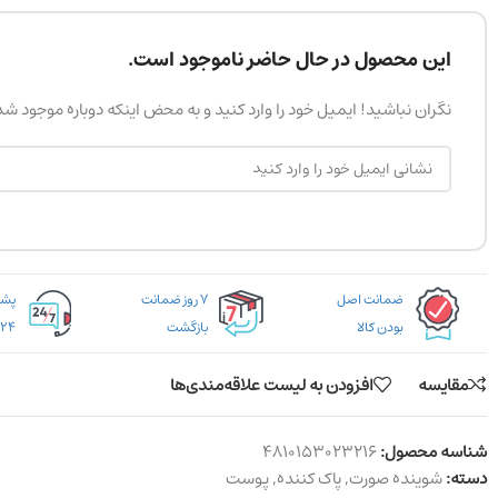
این محصول در حال حاضر ناموجود است.
نگران نباشید! ایمیل خود را وارد کنید و به محض اینکه دوباره موجود ش
ضمانت اصل
۷ روز ضمانت
بودن کالا
بازگشت
۲۴ ساعته
مقایسه
افزودن به لیست علاقه‌مندی‌ها
شناسه محصول:
4810153023216
دسته:
شوینده صورت
,
پاک کننده
,
پوست